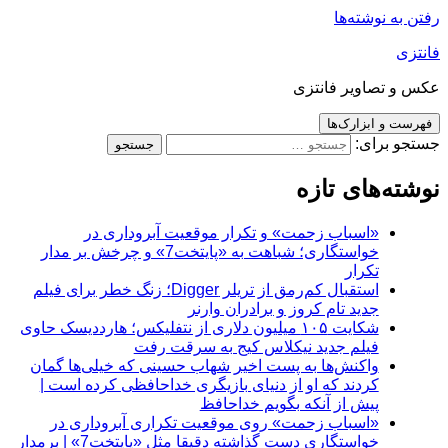
رفتن به نوشته‌ها
فانتزی
عکس و تصاویر فانتزی
فهرست و ابزارک‌ها
جستجو برای:
نوشته‌های تازه
«اسباب زحمت» و تکرار موقعیت آبروداری در
خواستگاری؛ شباهت به «پایتخت7» و چرخش بر مدار
تکرار
استقبال کم‌رمق از تریلر Digger؛ زنگ خطر برای فیلم
جدید تام کروز و برادران وارنر
شکایت ۱۰۵ میلیون دلاری از نتفلیکس؛ هارددیسک حاوی
فیلم جدید نیکلاس کیج به سرقت رفت
واکنش‌ها به پست اخیر شهاب حسینی که خیلی‌ها گمان
کردند که او از دنیای بازیگری خداحافظی کرده است |
پیش از آنکه بگویم خداحافظ
«اسباب زحمت» روی موقعیت تکراری آبروداری در
خواستگاری دست گذاشته دقیقا مثل «پایتخت7» | برمدار