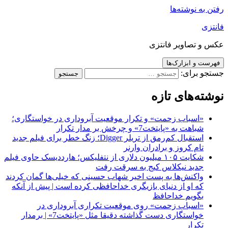
رفتن به نوشته‌ها
فانتزی
عکس و تصاویر فانتزی
فهرست و ابزارک‌ها
جستجو برای:
نوشته‌های تازه
«اسباب زحمت» و تکرار موقعیت آبروداری در خواستگاری؛
شباهت به «پایتخت7» و چرخش بر مدار تکرار
استقبال کم‌رمق از تریلر Digger؛ زنگ خطر برای فیلم جدید
تام کروز و برادران وارنر
شکایت ۱۰۵ میلیون دلاری از نتفلیکس؛ هارددیسک حاوی فیلم
جدید نیکلاس کیج به سرقت رفت
واکنش‌ها به پست اخیر شهاب حسینی که خیلی‌ها گمان کردند
که او از دنیای بازیگری خداحافظی کرده است | پیش از آنکه
بگویم خداحافظ
«اسباب زحمت» روی موقعیت تکراری آبروداری در
خواستگاری دست گذاشته دقیقا مثل «پایتخت7» | برمدار
تکرار