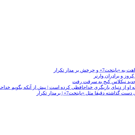
چرخش بر مدار تکرار
 او از دنیای بازیگری خداحافظی کرده است | پیش از آنکه بگویم خداح
دقیقا مثل «پایتخت7» | برمدار تکرار