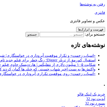
رفتن به نوشته‌ها
فانتزی
عکس و تصاویر فانتزی
فهرست و ابزارک‌ها
جستجو برای:
نوشته‌های تازه
«اسباب زحمت» و تکرار موقعیت آبروداری در خواستگاری؛ شباهت به «پایتخت7» و 
استقبال کم‌رمق از تریلر Digger؛ زنگ خطر برای فیلم جدید تام کروز و برادران وارنر
شکایت ۱۰۵ میلیون دلاری از نتفلیکس؛ هارددیسک حاوی فیلم جدید نیکلاس کیج به سرقت رفت
واکنش‌ها به پست اخیر شهاب حسینی که خیلی‌ها گمان کردند که
«اسباب زحمت» روی موقعیت تکراری آبروداری در خواستگاری دست گذاشته 
.
خرید بک لینک فالو
آپدیت نود 32
پسورد نود 32