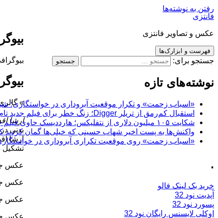
رفتن به نوشته‌ها
فانتزی
عکس و تصاویر فانتزی
بیوگر
فهرست و ابزارک‌ها
بیوگراف
جستجو برای:
بیوگر
نوشته‌های تازه
» گالری
«اسباب زحمت» و تکرار موقعیت آبروداری در خواستگاری؛ شباهت به «پایتخت7» و 
استقبال کم‌رمق از تریلر Digger؛ زنگ خطر برای فیلم جدید تام کروز و برادران وارنر
ارشا اق
شکایت ۱۰۵ میلیون دلاری از نتفلیکس؛ هارددیسک حاوی فیلم جدید نیکلاس کیج به سرقت رفت
بدنی در 
واکنش‌ها به پست اخیر شهاب حسینی که خیلی‌ها گمان کردند که
«اسباب زحمت» روی موقعیت تکراری آبروداری در خواستگاری دست گذاشته
تشکیل د
.
عکس جدی
عکس جدی
خرید بک لینک فالو
آپدیت نود 32
عکس جدی
پسورد نود 32
اوکلی لایسنس رایگان نود 32
عکس جدی