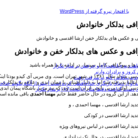
با افتخار نیرو گرفته از WordPress
افی بدلکار خانوادش
ی و عکس های بدلکار خفن ارشا اقدسی و خانوادش
افی و عکس های بدلکار خفن و خانوادش
 ها و بیوگرافی کامل
سینما ، در ادامه با ما همراه باشید
چرخش بر مدار تکرار
دسی
متولد سال ۱۳۶۱ در شهر تهران است. وی مربی آی کیدو بودتا اینکه که با
ایتالیا پذیرفته شد اما به دلیل آشنایی با پیمان ابدی و علاقه به بدلکا
 او از دنیای بازیگری خداحافظی کرده است | پیش از آنکه بگویم خداح
 دقیقا مثل «پایتخت7» | برمدار تکرار
هد. از این گروه در حال حاضر فقط خانم
مهسا احمدی
باقی مانده اس
د ارشا اقدسی ، مهسا احمدی ،
و
د ارشا اقدسی در کودکی
د ارشا اقدسی در لباس نیروهای ویژه
د ارشا اقدسی در حال تک تیزاندازی