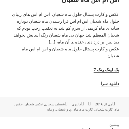
عکس و کارت پستال حلول ماه شعبان اس ام اس های زیبای
حلول ماه شعبان اس ام اس فرا رسیدن ماه شعبان دوباره
سایه ی ماه کریمی از سرم کم شد به تعقیب رجب بودم که
شعبان المعظم شد جهان بی ماه شعبان رنگ آسایش نخواهد
دید ببین بر درد دنیا، خنده ی آن ماه، […]
عکس و کارت پستال حلول ماه شعبان و اس ام اس ماه
شعبان
بک لینک رنک 7
دانلود سرا
می 8, 2016
ارسال
نویسنده
فانتزی
دسته‌ها
برچسب‌ها
شعبان شعبان
,
عکس شعبان
,
عکس
ماه
,
شده
کارت شعبان
,
کارت ماه
,
ماه
,
و
,
و شعبان
,
و ماه
در
راهبری
پیشین
نوشته