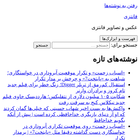
رفتن به نوشته‌ها
فانتزی
عکس و تصاویر فانتزی
فهرست و ابزارک‌ها
جستجو برای:
نوشته‌های تازه
«اسباب زحمت» و تکرار موقعیت آبروداری در خواستگاری؛
شباهت به «پایتخت7» و چرخش بر مدار تکرار
استقبال کم‌رمق از تریلر Digger؛ زنگ خطر برای فیلم جدید
تام کروز و برادران وارنر
شکایت ۱۰۵ میلیون دلاری از نتفلیکس؛ هارددیسک حاوی فیلم
جدید نیکلاس کیج به سرقت رفت
واکنش‌ها به پست اخیر شهاب حسینی که خیلی‌ها گمان کردند
که او از دنیای بازیگری خداحافظی کرده است | پیش از آنکه
بگویم خداحافظ
«اسباب زحمت» روی موقعیت تکراری آبروداری در
خواستگاری دست گذاشته دقیقا مثل «پایتخت7» | برمدار
تکرار