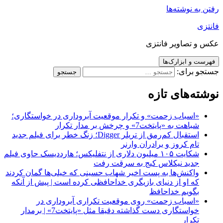
رفتن به نوشته‌ها
فانتزی
عکس و تصاویر فانتزی
فهرست و ابزارک‌ها
جستجو برای:
نوشته‌های تازه
«اسباب زحمت» و تکرار موقعیت آبروداری در خواستگاری؛
شباهت به «پایتخت7» و چرخش بر مدار تکرار
استقبال کم‌رمق از تریلر Digger؛ زنگ خطر برای فیلم جدید
تام کروز و برادران وارنر
شکایت ۱۰۵ میلیون دلاری از نتفلیکس؛ هارددیسک حاوی فیلم
جدید نیکلاس کیج به سرقت رفت
واکنش‌ها به پست اخیر شهاب حسینی که خیلی‌ها گمان کردند
که او از دنیای بازیگری خداحافظی کرده است | پیش از آنکه
بگویم خداحافظ
«اسباب زحمت» روی موقعیت تکراری آبروداری در
خواستگاری دست گذاشته دقیقا مثل «پایتخت7» | برمدار
تکرار