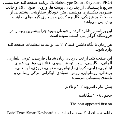
BabelType (Smart Keyboard PRO) یک برنامه صفحه‌کلید چندلمسی
سریع با پشتیبانی از چند زبان، پوسته‌ها، ورودی صوتی، T9 و حالت
فشرده، دیکشنری هوشمند، متن خودکار سفارشی، پشتیبانی از
صفحه‌کلید فیزیکی، کالیبره کردن و بسیاری گزینه‌های ظاهر و
پیش‌بینی می‌باشد.
این برنامه را دانلود کرده و خودتان ببینید چرا بیشترین رتبه را در
فروشگاه گوگل پلی کسب نموده است!
هر زمان با نگاه داشتن کلید ۱۲۳ می‌توانید به تنظیمات صفحه‌کلید
وارد شوید.
این صفحه‌کلید از تعداد زیادی زبان شامل فارسی، عربی، بلغاری،
آلمانی، انگلیسی، اسپرانتو، فرانسوی، فنلاندی، یونانی، عبری،
ایتالیایی، ژاپنی، کره‌ای، لیتوانیایی، مغولی، نروژی، لهستانی،
پرتغالی، رومانیایی، روس، سوئدی، اوکرانی، ترکی ویتنامی و
تایلندی پشتیبانی می‌نماید.
پیش نیاز
: اندروید ۲.۲ و بالاتر
حجم
: ۲.۰۸ مگابایت
The post appeared first on .
دانلود نرم افزار کیبورد برای اندروید BabelType (Smart Keyboard