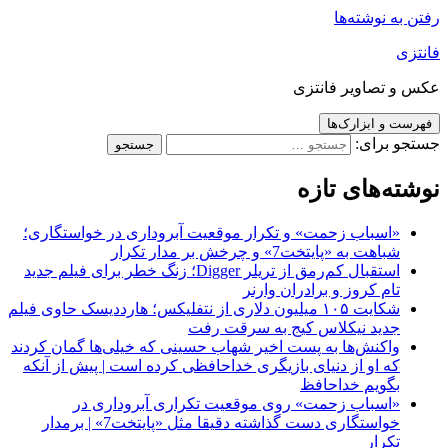
رفتن به نوشته‌ها
فانتزی
عکس و تصاویر فانتزی
فهرست و ابزارک‌ها
جستجو برای:
نوشته‌های تازه
«اسباب زحمت» و تکرار موقعیت آبروداری در خواستگاری؛
شباهت به «پایتخت7» و چرخش بر مدار تکرار
استقبال کم‌رمق از تریلر Digger؛ زنگ خطر برای فیلم جدید
تام کروز و برادران وارنر
شکایت ۱۰۵ میلیون دلاری از نتفلیکس؛ هارددیسک حاوی فیلم
جدید نیکلاس کیج به سرقت رفت
واکنش‌ها به پست اخیر شهاب حسینی که خیلی‌ها گمان کردند
که او از دنیای بازیگری خداحافظی کرده است | پیش از آنکه
بگویم خداحافظ
«اسباب زحمت» روی موقعیت تکراری آبروداری در
خواستگاری دست گذاشته دقیقا مثل «پایتخت7» | برمدار
تکرار