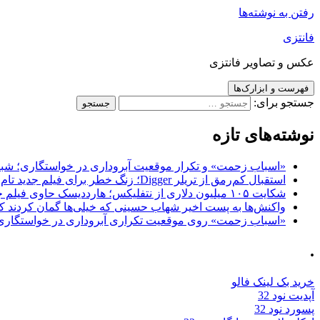
رفتن به نوشته‌ها
فانتزی
عکس و تصاویر فانتزی
فهرست و ابزارک‌ها
جستجو برای:
نوشته‌های تازه
«اسباب زحمت» و تکرار موقعیت آبروداری در خواستگاری؛ شباهت به «پایتخت7» و 
استقبال کم‌رمق از تریلر Digger؛ زنگ خطر برای فیلم جدید تام کروز و برادران وارنر
شکایت ۱۰۵ میلیون دلاری از نتفلیکس؛ هارددیسک حاوی فیلم جدید نیکلاس کیج به سرقت رفت
واکنش‌ها به پست اخیر شهاب حسینی که خیلی‌ها گمان کردند که
«اسباب زحمت» روی موقعیت تکراری آبروداری در خواستگاری دست گذاشته 
.
خرید بک لینک فالو
آپدیت نود 32
پسورد نود 32