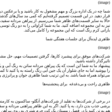
(image)
شما چه در یک اداره بزرگ و مهم مشغول به کار باشید و یا برعکس در
قرار دهید. در این قسمت تصمیم گرفته‌ایم که کمی مد سال‌های گذش
حالا به سایر قسمت‌های ظاهر شما می‌رسیم. از پیراهن مردانه سفید
نیز به این مجموعه اضافه کنید. ما به شما کراواتی را به دو رنگ توس
بارانی کرم رنگ است که این مجموعه را کامل می‌کند.
ظاهری ایده‌آل برای جلسات هفتگی شما
(image)
شرکت‌های موفق برای پیشبرد کارها، گرفتن تصمیمات مهم، حل مشکلات
تاثیرگذار داشته باشید.
پیشنهاد ما به شما این است که یک پیراهن مردانه ساتن به رنگ آبی و
را بپوشید اما به جای شلوار آن یک جین آبی رنگ راسته به پا کنید تا 
می‌تواند همراه شما باشد. به این ترتیب شما ظاهری جوان و پرانرژی
ظاهری راحت و بی‌دغدغه برای پنجشنبه‌ها
(image)
در برخی از شرکت‌ها به تقلید از شرکت‌های آنگلو- ساکسون به کارمندا
برشی جذب بدن دارد، به پا کنید. اگر به این ظاهر پیراهنی مردانه و 
هم به تن کنید یا در فصل زمستان یک کت چرم شتری به روی پیراهن م