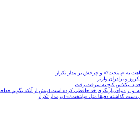
چرخش بر مدار تکرار
 او از دنیای بازیگری خداحافظی کرده است | پیش از آنکه بگویم خداح
دقیقا مثل «پایتخت7» | برمدار تکرار