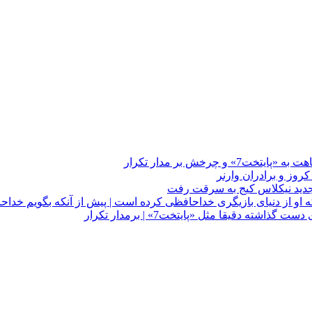
چرخش بر مدار تکرار
 او از دنیای بازیگری خداحافظی کرده است | پیش از آنکه بگویم خداح
دقیقا مثل «پایتخت7» | برمدار تکرار