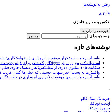
رفتن به نوشته‌ها
فانتزی
عکس و تصاویر فانتزی
فهرست و ابزارک‌ها
جستجو برای:
نوشته‌های تازه
«اسباب زحمت» و تکرار موقعیت آبروداری در خواستگاری؛ شباهت به «پایتخت7» و 
استقبال کم‌رمق از تریلر Digger؛ زنگ خطر برای فیلم جدید تام کروز و برادران وارنر
شکایت ۱۰۵ میلیون دلاری از نتفلیکس؛ هارددیسک حاوی فیلم جدید نیکلاس کیج به سرقت رفت
واکنش‌ها به پست اخیر شهاب حسینی که خیلی‌ها گمان کردند که
«اسباب زحمت» روی موقعیت تکراری آبروداری در خواستگاری دست گذاشته 
.
خرید بک لینک فالو
آپدیت نود 32
پسورد نود 32