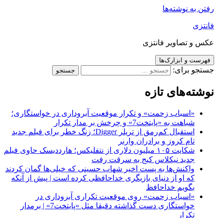
رفتن به نوشته‌ها
فانتزی
عکس و تصاویر فانتزی
فهرست و ابزارک‌ها
جستجو برای:
نوشته‌های تازه
«اسباب زحمت» و تکرار موقعیت آبروداری در خواستگاری؛
شباهت به «پایتخت7» و چرخش بر مدار تکرار
استقبال کم‌رمق از تریلر Digger؛ زنگ خطر برای فیلم جدید
تام کروز و برادران وارنر
شکایت ۱۰۵ میلیون دلاری از نتفلیکس؛ هارددیسک حاوی فیلم
جدید نیکلاس کیج به سرقت رفت
واکنش‌ها به پست اخیر شهاب حسینی که خیلی‌ها گمان کردند
که او از دنیای بازیگری خداحافظی کرده است | پیش از آنکه
بگویم خداحافظ
«اسباب زحمت» روی موقعیت تکراری آبروداری در
خواستگاری دست گذاشته دقیقا مثل «پایتخت7» | برمدار
تکرار