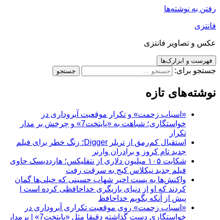
رفتن به نوشته‌ها
فانتزی
عکس و تصاویر فانتزی
فهرست و ابزارک‌ها
جستجو برای:
نوشته‌های تازه
«اسباب زحمت» و تکرار موقعیت آبروداری در
خواستگاری؛ شباهت به «پایتخت7» و چرخش بر مدار
تکرار
استقبال کم‌رمق از تریلر Digger؛ زنگ خطر برای فیلم
جدید تام کروز و برادران وارنر
شکایت ۱۰۵ میلیون دلاری از نتفلیکس؛ هارددیسک حاوی
فیلم جدید نیکلاس کیج به سرقت رفت
واکنش‌ها به پست اخیر شهاب حسینی که خیلی‌ها گمان
کردند که او از دنیای بازیگری خداحافظی کرده است |
پیش از آنکه بگویم خداحافظ
«اسباب زحمت» روی موقعیت تکراری آبروداری در
خواستگاری دست گذاشته دقیقا مثل «پایتخت7» | برمدار