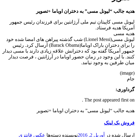
هدیه جالب “لیونل مسی” به دختران اوباما +تصویر
لیونل مسی کاپیتان تیم ملی آرژانتین برای فرزندان رئیس جمهور
آمریکا هدیه فرستاد.
هدیه مسی
لیونل مسی(Lionel Messi) شب گذشته پیراهن های امضا شده خود
را برای دختران باراک اوباما(Barack Obama) ارسال کرد. رئیس
جمهور آمریکا گفته بود که دخترانش علاقه زیادی دارند با مسی دیدار
کنند. با این وجود در زمان حضور اوباما در آرژانتین ، فرصت دیدار
میان طرفین به وجود نیامد.
(image)
جام
گرداوری:
The post appeared first on .
هدیه جالب “لیونل مسی” به دختران اوباما +تصویر
فروش بک لینک
ارسال شده در
آوریل 2, 2016
نویسنده
دسته‌ها
عکس فانتزی