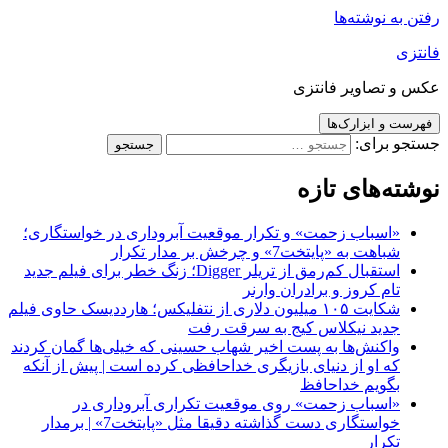
رفتن به نوشته‌ها
فانتزی
عکس و تصاویر فانتزی
فهرست و ابزارک‌ها
جستجو برای:
نوشته‌های تازه
«اسباب زحمت» و تکرار موقعیت آبروداری در خواستگاری؛
شباهت به «پایتخت7» و چرخش بر مدار تکرار
استقبال کم‌رمق از تریلر Digger؛ زنگ خطر برای فیلم جدید
تام کروز و برادران وارنر
شکایت ۱۰۵ میلیون دلاری از نتفلیکس؛ هارددیسک حاوی فیلم
جدید نیکلاس کیج به سرقت رفت
واکنش‌ها به پست اخیر شهاب حسینی که خیلی‌ها گمان کردند
که او از دنیای بازیگری خداحافظی کرده است | پیش از آنکه
بگویم خداحافظ
«اسباب زحمت» روی موقعیت تکراری آبروداری در
خواستگاری دست گذاشته دقیقا مثل «پایتخت7» | برمدار
تکرار