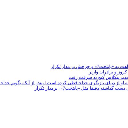
چرخش بر مدار تکرار
 او از دنیای بازیگری خداحافظی کرده است | پیش از آنکه بگویم خداح
دقیقا مثل «پایتخت7» | برمدار تکرار