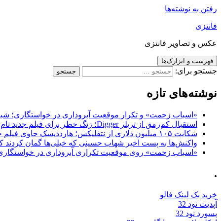
رفتن به نوشته‌ها
فانتزی
عکس و تصاویر فانتزی
فهرست و ابزارک‌ها
جستجو برای:
نوشته‌های تازه
«اسباب زحمت» و تکرار موقعیت آبروداری در خواستگاری؛ شباهت به «پایتخت7» و 
استقبال کم‌رمق از تریلر Digger؛ زنگ خطر برای فیلم جدید تام کروز و برادران وارنر
شکایت ۱۰۵ میلیون دلاری از نتفلیکس؛ هارددیسک حاوی فیلم جدید نیکلاس کیج به سرقت رفت
واکنش‌ها به پست اخیر شهاب حسینی که خیلی‌ها گمان کردند که
«اسباب زحمت» روی موقعیت تکراری آبروداری در خواستگاری دست گذاشته 
.
خرید بک لینک فالو
آپدیت نود 32
پسورد نود 32