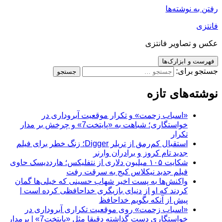
رفتن به نوشته‌ها
فانتزی
عکس و تصاویر فانتزی
فهرست و ابزارک‌ها
جستجو برای:
نوشته‌های تازه
«اسباب زحمت» و تکرار موقعیت آبروداری در
خواستگاری؛ شباهت به «پایتخت7» و چرخش بر مدار
تکرار
استقبال کم‌رمق از تریلر Digger؛ زنگ خطر برای فیلم
جدید تام کروز و برادران وارنر
شکایت ۱۰۵ میلیون دلاری از نتفلیکس؛ هارددیسک حاوی
فیلم جدید نیکلاس کیج به سرقت رفت
واکنش‌ها به پست اخیر شهاب حسینی که خیلی‌ها گمان
کردند که او از دنیای بازیگری خداحافظی کرده است |
پیش از آنکه بگویم خداحافظ
«اسباب زحمت» روی موقعیت تکراری آبروداری در
خواستگاری دست گذاشته دقیقا مثل «پایتخت7» | برمدار