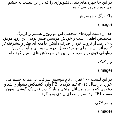
در این جا چهره های دنیای تکنولوژی را که در این لیست به چشم
می خورد مرور می کنیم:
زاکربرگ و همسرش
(image)
جدا از دست آوردهای شخصی این دو زوج_ همسر زاکربرگ
متخصص اطفال است و خودش موسس فیس بوک_ این زوج موفق
۹۹ درصد از ثروت خود را صرف داشتن جامعه ای بهتر و پیشرفته تر
کرده اند. آن ها برای بهبود تحصیل، درمان بیماری و ایجاد کردن
روابطی قوی تر و مرتبط تر بین جوامع تلاش های بسیار کرده اند.
تیم کوک
(image)
در این لیست ۱۰۰ نفری ، نام موسس شرکت اپل هم به چشم می
خورد. در سال ۲۰۱۶، تیم کوک با FBI وارد کشمکش دشواری شد و
دعوایی که بر سر مسائل امنیتی و باز کردن قفل یک گوشی آیفون
توسط FBI بود، سر و صدای زیادی به پا کرد.
پالمر لاکی
(image)