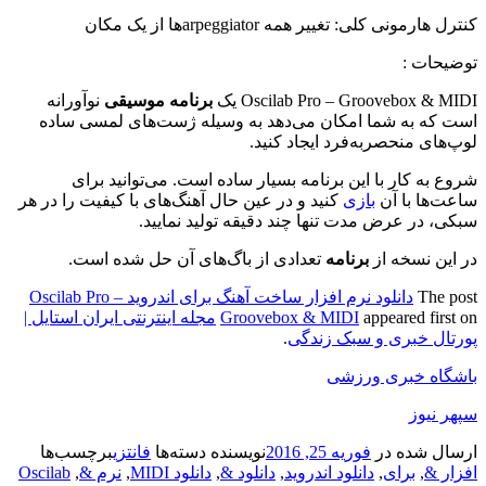
کنترل هارمونی کلی: تغییر همه arpeggiatorها از یک مکان
توضیحات :
Oscilab Pro – Groovebox & MIDI یک
برنامه موسیقی
نوآورانه
است که به شما امکان می‌دهد به وسیله ژست‌های لمسی ساده
لوپ‌های منحصربه‌فرد ایجاد کنید.
شروع به کار با این برنامه بسیار ساده است. می‌توانید برای
ساعت‌ها با آن
بازی
کنید و در عین حال آهنگ‌های با کیفیت را در هر
سبکی، در عرض مدت تنها چند دقیقه تولید نمایید.
در این نسخه از
برنامه
تعدادی از باگ‌های آن حل شده‌ است.
The post
دانلود نرم افزار ساخت آهنگ برای اندروید Oscilab Pro –
appeared first on
Groovebox & MIDI
مجله اینترنتی ایران استایل |
پورتال خبری و سبک زندگی
.
باشگاه خبری ورزشی
سپهر نیوز
ارسال شده در
فوریه 25, 2016
نویسنده
دسته‌ها
فانتزی
برچسب‌ها
افزار &
,
برای
,
دانلود اندروید
,
دانلود &
,
دانلود MIDI
,
نرم &
,
Oscilab