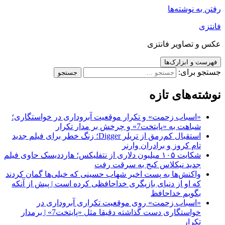
رفتن به نوشته‌ها
فانتزی
عکس و تصاویر فانتزی
فهرست و ابزارک‌ها
جستجو برای:
نوشته‌های تازه
«اسباب زحمت» و تکرار موقعیت آبروداری در خواستگاری؛
شباهت به «پایتخت7» و چرخش بر مدار تکرار
استقبال کم‌رمق از تریلر Digger؛ زنگ خطر برای فیلم جدید
تام کروز و برادران وارنر
شکایت ۱۰۵ میلیون دلاری از نتفلیکس؛ هارددیسک حاوی فیلم
جدید نیکلاس کیج به سرقت رفت
واکنش‌ها به پست اخیر شهاب حسینی که خیلی‌ها گمان کردند
که او از دنیای بازیگری خداحافظی کرده است | پیش از آنکه
بگویم خداحافظ
«اسباب زحمت» روی موقعیت تکراری آبروداری در
خواستگاری دست گذاشته دقیقا مثل «پایتخت7» | برمدار
تکرار