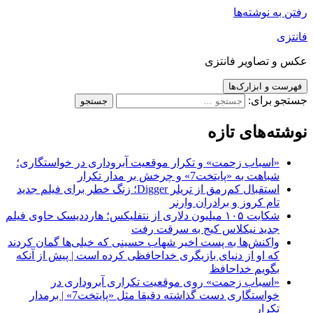
رفتن به نوشته‌ها
فانتزی
عکس و تصاویر فانتزی
فهرست و ابزارک‌ها
جستجو برای:
نوشته‌های تازه
«اسباب زحمت» و تکرار موقعیت آبروداری در خواستگاری؛
شباهت به «پایتخت7» و چرخش بر مدار تکرار
استقبال کم‌رمق از تریلر Digger؛ زنگ خطر برای فیلم جدید
تام کروز و برادران وارنر
شکایت ۱۰۵ میلیون دلاری از نتفلیکس؛ هارددیسک حاوی فیلم
جدید نیکلاس کیج به سرقت رفت
واکنش‌ها به پست اخیر شهاب حسینی که خیلی‌ها گمان کردند
که او از دنیای بازیگری خداحافظی کرده است | پیش از آنکه
بگویم خداحافظ
«اسباب زحمت» روی موقعیت تکراری آبروداری در
خواستگاری دست گذاشته دقیقا مثل «پایتخت7» | برمدار
تکرار