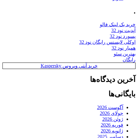
.
خرید بک لینک فالو
آپدیت نود 32
پسورد نود 32
اوکلی لایسنس رایگان نود 32
همیار نود 32
بهترین سئو
رایگان
خرید آنتی ویروس Kaspersky
آخرین دیدگاه‌ها
بایگانی‌ها
آگوست 2026
جولای 2026
ژوئن 2026
فوریه 2026
ژانویه 2026
دسامبر 2025