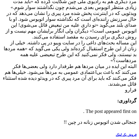
مرد دیگری هم به رادیوی ملی چین شکایت کرده که «باید مدت
زیادی منتظر اتوبوس بعدی می‌شدم چون نگذاشتند سوار شوم.»
ویدئویی که در اینترنت پخش شده مرد پیری را نشان می‌دهد که در
حال سرزنش راننده‌ای است که نگذاشته سوار اتوبوس شود. او با
صدای بلند می‌گوید «تو داری علیه من تبعیض قائل می‌شوی! این
اتوبوس عمومی است!» دیگران ولی انگار برایشان مهم نیست و از
روش دیگری برای رسیدن به مقصد استفاده می‌کنند.
این مساله بحث‌های داغی را در سایت ویبو در پی داشته. خیلی از
زنان از این طرح استقبال کرده‌اند ولی یکی می‌گوید که «همه مردها
بد نیستند، ولی فکر نمی‌کنید که این طرح تبعیضی علیه همه
مردهاست؟»
البته این ایده در میان مردها هم طرفدار دارد ولی بعضی‌ها فکر
می‌کنند که باعث بی‌اعتمادی عمومی به مردها می‌شود. خیلی‌ها هم
فکر می‌کنند که باید برای آن مرد پیری که در ویدئو دیده شده استثناء
قائل می‌شدند.
فرارو
گرداوری:
The post appeared first on .
جنجالی شدن اتوبوس‌ زنانه در چین !!
فروش بک لینک