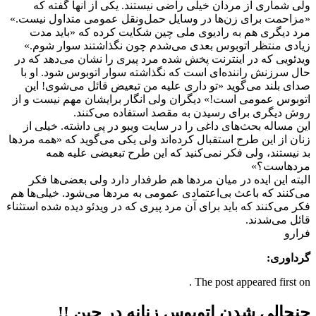
ولی شماری از مردان خیلی راضی نیستند. یکی از آنها گفته که
«مزاحمت برای زن‌ها در وسایل حمل‌ونقل عمومی متداول نیست.»
مرد دیگری هم به رادیوی ملی چین شکایت کرده که «باید مدت
زیادی منتظر اتوبوس بعدی می‌شدم چون نگذاشتند سوار شوم.»
ویدئویی که در اینترنت پخش شده مرد پیری را نشان می‌دهد که در
حال سرزنش راننده‌ای است که نگذاشته سوار اتوبوس شود. او با
صدای بلند می‌گوید «تو داری علیه من تبعیض قائل می‌شوی! این
اتوبوس عمومی است!» دیگران ولی انگار برایشان مهم نیست و از
روش دیگری برای رسیدن به مقصد استفاده می‌کنند.
این مساله بحث‌های داغی را در سایت ویبو در پی داشته. خیلی از
زنان از این طرح استقبال کرده‌اند ولی یکی می‌گوید که «همه مردها
بد نیستند، ولی فکر نمی‌کنید که این طرح تبعیضی علیه همه
مردهاست؟»
البته این ایده در میان مردها هم طرفدار دارد ولی بعضی‌ها فکر
می‌کنند که باعث بی‌اعتمادی عمومی به مردها می‌شود. خیلی‌ها هم
فکر می‌کنند که باید برای آن مرد پیری که در ویدئو دیده شده استثناء
قائل می‌شدند.
فرارو
گرداوری:
The post appeared first on .
جنجالی شدن اتوبوس‌ زنانه در چین !!