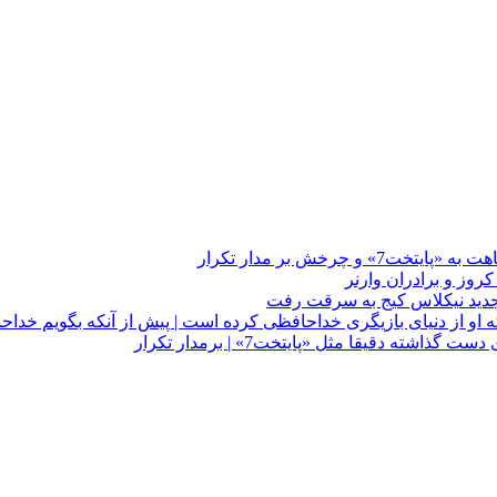
چرخش بر مدار تکرار
 او از دنیای بازیگری خداحافظی کرده است | پیش از آنکه بگویم خداح
دقیقا مثل «پایتخت7» | برمدار تکرار