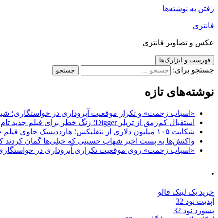
رفتن به نوشته‌ها
فانتزی
عکس و تصاویر فانتزی
فهرست و ابزارک‌ها
جستجو برای:
نوشته‌های تازه
«اسباب زحمت» و تکرار موقعیت آبروداری در خواستگاری؛ شباهت به «پایتخت7» و 
استقبال کم‌رمق از تریلر Digger؛ زنگ خطر برای فیلم جدید تام کروز و برادران وارنر
شکایت ۱۰۵ میلیون دلاری از نتفلیکس؛ هارددیسک حاوی فیلم جدید نیکلاس کیج به سرقت رفت
واکنش‌ها به پست اخیر شهاب حسینی که خیلی‌ها گمان کردند که
«اسباب زحمت» روی موقعیت تکراری آبروداری در خواستگاری دست گذاشته 
.
خرید بک لینک فالو
آپدیت نود 32
پسورد نود 32