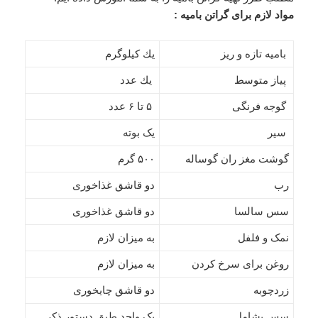
مواد لازم برای گراتن بامیه :
بامیه تازه و ریز
یك كیلوگرم
پیاز متوسط
یك عدد
گوجه فرنگی
۵ تا ۶ عدد
سیر
یک بوته
گوشت مغز ران گوساله
۵۰۰ گرم
رب
دو قاشق غذاخوری
سس سالسا
دو قاشق غذاخوری
نمک و فلفل
به میزان لازم
روغن برای سرخ كردن
به میزان لازم
زردچوبه
دو قاشق چایخوری
سس بشامل
یک واحد طبق دستور ذكر