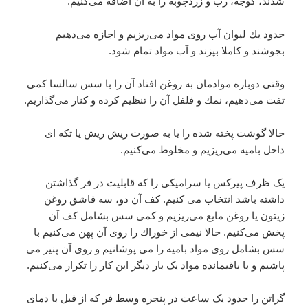
شدند، گوجه، رب و زردچوبه را به آن اضافه می‌كنیم.
حدود یك لیوان آب روی مواد می‌ریزیم و اجازه می‌دهیم
بجوشند و كاملا بپزند و آب مواد تمام شود.
وقتی دوباره موادمان به روغن افتاد آن را با سس سالسا كمی
تفت می‌دهیم، نمك و فلفل آن را تنظیم كرده و كنار می‌گذاریم.
حالا گوشت پخته شده را یا به صورت ریش ریش یا تكه ای
داخل بامیه می‌ریزیم و مخلوط می‌كنیم.
یک ظرف پیركس یا سرامیكی را كه قابلیت در فر گذاشتن
داشته باشد انتخاب می كنیم. كف آن دو، سه قاشق روغن
زیتون یا روغن مایع می‌ریزیم و كمی سس بشامل كف آن
پخش می‌كنیم. حالا نیمی از خوراك را روی آن پهن می‌كنیم با
سس بشامل روی مواد بامیه را می پوشانیم و روی آن پنیر می
پاشیم و با باقیمانده مواد یک بار دیگر این كار را تكرار می‌كنیم.
گراتن را حدود یک ساعت در پنجره وسط فر كه از قبل با دمای