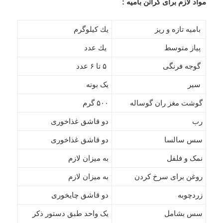
مواد لازم برای گراتن بامیه :
بامیه تازه و ریز
یك كیلوگرم
پیاز متوسط
یك عدد
گوجه فرنگی
۵ تا ۶ عدد
سیر
یک بوته
گوشت مغز ران گوساله
۵۰۰ گرم
رب
دو قاشق غذاخوری
سس سالسا
دو قاشق غذاخوری
نمک و فلفل
به میزان لازم
روغن برای سرخ كردن
به میزان لازم
زردچوبه
دو قاشق چایخوری
سس بشامل
یک واحد طبق دستور ذكر