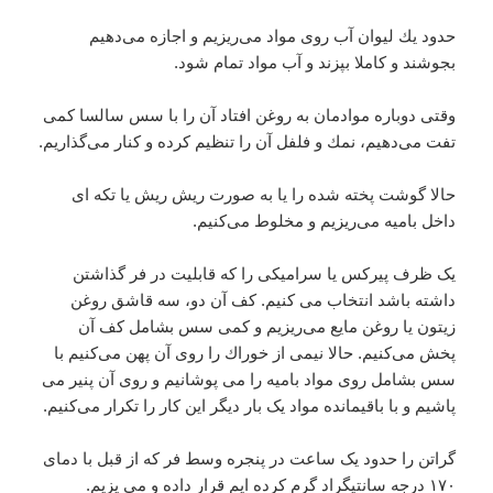
حدود یك لیوان آب روی مواد می‌ریزیم و اجازه می‌دهیم
بجوشند و كاملا بپزند و آب مواد تمام شود.
وقتی دوباره موادمان به روغن افتاد آن را با سس سالسا كمی
تفت می‌دهیم، نمك و فلفل آن را تنظیم كرده و كنار می‌گذاریم.
حالا گوشت پخته شده را یا به صورت ریش ریش یا تكه ای
داخل بامیه می‌ریزیم و مخلوط می‌كنیم.
یک ظرف پیركس یا سرامیكی را كه قابلیت در فر گذاشتن
داشته باشد انتخاب می كنیم. كف آن دو، سه قاشق روغن
زیتون یا روغن مایع می‌ریزیم و كمی سس بشامل كف آن
پخش می‌كنیم. حالا نیمی از خوراك را روی آن پهن می‌كنیم با
سس بشامل روی مواد بامیه را می پوشانیم و روی آن پنیر می
پاشیم و با باقیمانده مواد یک بار دیگر این كار را تكرار می‌كنیم.
گراتن را حدود یک ساعت در پنجره وسط فر كه از قبل با دمای
۱۷۰ درجه سانتیگراد گرم كرده ایم قرار داده و می پزیم.