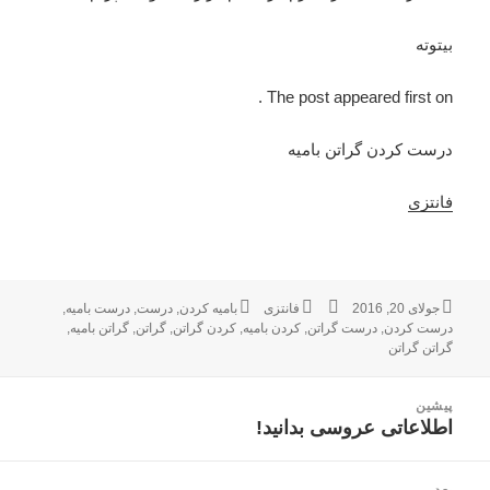
بیتوته
The post appeared first on .
درست کردن گراتن بامیه
فانتزی
ارسال
جولای 20, 2016
نویسنده
فانتزی
دسته‌ها
برچسب‌ها
بامیه کردن
,
درست
,
درست بامیه
,
شده
درست کردن
,
درست گراتن
,
کردن بامیه
,
کردن گراتن
,
گراتن
,
گراتن بامیه
,
در
گراتن گراتن
راهبری
پیشین
نوشته
اطلاعاتی عروسی بدانید!
نوشته
قبلی:
بعد