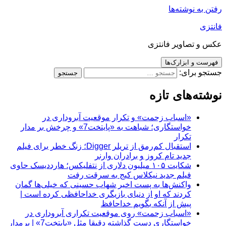
رفتن به نوشته‌ها
فانتزی
عکس و تصاویر فانتزی
فهرست و ابزارک‌ها
جستجو برای:
نوشته‌های تازه
«اسباب زحمت» و تکرار موقعیت آبروداری در
خواستگاری؛ شباهت به «پایتخت7» و چرخش بر مدار
تکرار
استقبال کم‌رمق از تریلر Digger؛ زنگ خطر برای فیلم
جدید تام کروز و برادران وارنر
شکایت ۱۰۵ میلیون دلاری از نتفلیکس؛ هارددیسک حاوی
فیلم جدید نیکلاس کیج به سرقت رفت
واکنش‌ها به پست اخیر شهاب حسینی که خیلی‌ها گمان
کردند که او از دنیای بازیگری خداحافظی کرده است |
پیش از آنکه بگویم خداحافظ
«اسباب زحمت» روی موقعیت تکراری آبروداری در
خواستگاری دست گذاشته دقیقا مثل «پایتخت7» | برمدار