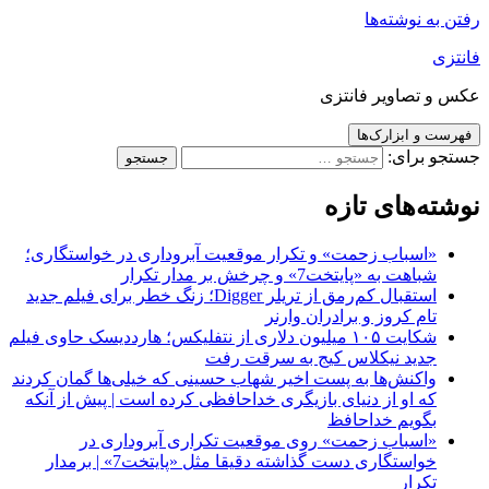
رفتن به نوشته‌ها
فانتزی
عکس و تصاویر فانتزی
فهرست و ابزارک‌ها
جستجو برای:
نوشته‌های تازه
«اسباب زحمت» و تکرار موقعیت آبروداری در خواستگاری؛
شباهت به «پایتخت7» و چرخش بر مدار تکرار
استقبال کم‌رمق از تریلر Digger؛ زنگ خطر برای فیلم جدید
تام کروز و برادران وارنر
شکایت ۱۰۵ میلیون دلاری از نتفلیکس؛ هارددیسک حاوی فیلم
جدید نیکلاس کیج به سرقت رفت
واکنش‌ها به پست اخیر شهاب حسینی که خیلی‌ها گمان کردند
که او از دنیای بازیگری خداحافظی کرده است | پیش از آنکه
بگویم خداحافظ
«اسباب زحمت» روی موقعیت تکراری آبروداری در
خواستگاری دست گذاشته دقیقا مثل «پایتخت7» | برمدار
تکرار