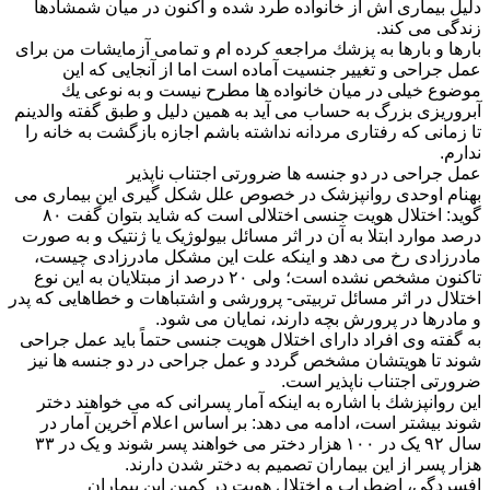
دلیل بیماری اش از خانواده طرد شده و اكنون در میان شمشادها
زندگی می كند.
بارها و بارها به پزشك مراجعه كرده ام و تمامی آزمایشات من برای
عمل جراحی و تغییر جنسیت آماده است اما از آنجایی كه این
موضوع خیلی در میان خانواده ها مطرح نیست و به نوعی یك
آبروریزی بزرگ به حساب می آید به همین دلیل و طبق گفته والدینم
تا زمانی كه رفتاری مردانه نداشته باشم اجازه بازگشت به خانه را
ندارم.
عمل جراحی در دو جنسه ها ضرورتی اجتناب ناپذیر
بهنام اوحدی روانپزشک در خصوص علل شکل گیری این بیمارى می
گوید: اختلال هویت جنسی اختلالی است که شاید بتوان گفت ۸۰
درصد موارد ابتلا به آن در اثر مسائل بیولوژیک یا ژنتیک و به صورت
مادرزادی رخ می دهد و اینکه علت این مشکل مادرزادی چیست،
تاکنون مشخص نشده است؛ ولی ۲۰ درصد از مبتلایان به این نوع
اختلال در اثر مسائل تربیتی- پرورشی و اشتباهات و خطاهایی که پدر
و مادرها در پرورش بچه دارند، نمایان می شود.
به گفته وی افراد دارای اختلال هویت جنسی حتماً باید عمل جراحی
شوند تا هویتشان مشخص گردد و عمل جراحی در دو جنسه ها نیز
ضرورتی اجتناب ناپذیر است.
این روانپزشك با اشاره به اینکه آمار پسرانی که می خواهند دختر
شوند بیشتر است، ادامه می دهد: بر اساس اعلام آخرین آمار در
سال ٩٢ یک در ۱۰۰ هزار دختر می خواهند پسر شوند و یک در ۳۳
هزار پسر از این بیماران تصمیم به دختر شدن دارند.
افسردگی، اضطراب و اختلال هویت در کمین این بیماران