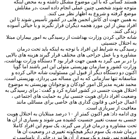
هستند كسانی كه با این موضوع مشكل داشته و به محض اینكه
متوجه شوند شخصی چنین عملی انجام داده است ،در مقابلش
موضع گرفته و شروع به اظهار نظر می كنند.
به همین جهت ای كاش انجمن هایی در كشور تأسیس شوند تا این
افراد بیش از این مورد هجمه دیگران قرار نگیرند و با خیالی آسوده
زندگی كنند.
شانه خالی كردن وزارت بهداشت از رسیدگی به امور بیماران مبتلا
به اختلال جنسیتی
رسیدگی به شرایط این افراد با توجه به اینكه باید تحت درمان
مشاوره و یا عمل جراحی های مختلف قرار گیرند هزینه های بالایی
را در بر می گیرد به همین جهت قرار بود ۳ دستگاه وزارت بهداشت،
وزارت کشور و سازمان بهزیستی متولی این امر باشند اما گویا
اكنون دو دستگاه دیگر از قبول این مسئولیت شانه خالی كرده و
متاسفانه تنها سازمانی که به این مساله می پردازد، بهزیستی است.
محمد نفریه مدیرکل امور کودکان و نوجوانان بهزیستی به موضوع
اختلال هویت جنسی در کشور اشاره کرد و گفت : برای رسیدگی به
وضعیت افراد دارای هویت جنسی نیاز به حمایت های اجتماعی ،
اعمال جراحی و قانون گذاری های خاصی برای مسائلی مانند
معافیت از سربازی است.
وی ادامه داد: هم اکنون کمتر از ۱۰ درصد مبتلایان به اختلال هویت
جنسی به سمت تغییر جنسیت کشیده می شوند و بسیاری از آن ها
تحت مشاوره و درمان قرار می گیرند، یک سوم این افراد کاملا
درمان شده، یک سوم دیگر هیچگونه تغییری در وضعیت آن ها
مشاهده نمی شود و یک سوم از آن ها نیز درجاتی از نامناسب تر