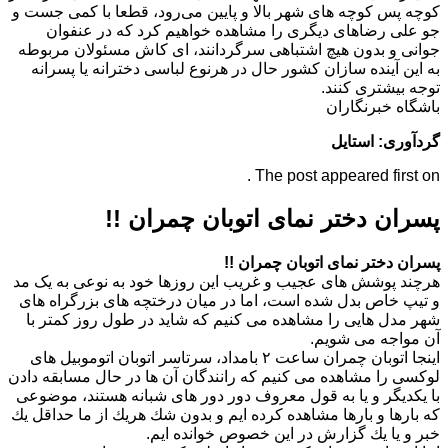
كوچه پس كوچه های شهر بالا و پایین می‌رود، قطعا با كمی جست و
جو علی رضاهای دیگری را مشاهده خواهیم كرد كه در عنفوان
جوانی و بدون هیچ اشتباهی سرگردانند، ای كاش مسئولان مربوطه
به این آینده سازان كشور حال در هرنوع لباسی دخترانه یا پسرانه
توجه بیشتری كنند.
باشگاه خبرنگاران
گردآوری: استایل
The post appeared first on .
پسران دختر نمای اتوبان چمران !!
پسران دختر نمای اتوبان چمران !!
هرچند پوشش های عجیب و غریب این روزها خود به نوعی به یک مد
و تیپ خاص بدل شده است، اما در میان درختچه های بزرگراه های
شهر مدل هایی را مشاهده می کنیم که شاید در طول روز کمتر با
آن مواجه می شویم.
اینجا اتوبان چمران ساعت ۲ بامداد، سرتاسر اتوبان اتوموبیل های
لوكسی را مشاهده می كنیم كه رانندگان آن ها در حال مسابقه دادن
با یكدیگر و یا به قول معروف دور دور های شبانه هستند، موضوعی
كه بارها و بارها مشاهده كرده ایم و بدون شك هریك از ما حداقل یك
خبر و یا یك گزارش در این خصوص خوانده ایم.