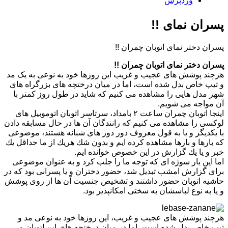
وردپرس
پسران نمای !!
پسران دختر نمای اتوبان چمران !!
پسران دختر نمای اتوبان چمران !!
هرچند پوشش های عجیب و غریب این روزها خود به نوعی به یک مد
و تیپ خاص بدل شده است، اما در میان درختچه های بزرگراه های
شهر مدل هایی را مشاهده می کنیم که شاید در طول روز کمتر با
آن مواجه می شویم.
اینجا اتوبان چمران ساعت ۲ بامداد، سرتاسر اتوبان اتوموبیل های
لوكسی را مشاهده می كنیم كه رانندگان آن ها در حال مسابقه دادن
با یكدیگر و یا به قول معروف دور دور های شبانه هستند، موضوعی
كه بارها و بارها مشاهده كرده ایم و بدون شك هریك از ما حداقل یك
خبر و یا یك گزارش در این خصوص خوانده ایم.
اما این بار سوژه ای كه توجه ما را جلب كرد و به عنوان موضوعی
برای گزارش امشب تبدیل شد، حضور دختران و یا پسرانی بود كه در
حاشیه اتوبان حضور داشتند و تشخیص جنسیت آن ها از روی پوشش
و یا به نوع لباسشان به سختی امكانپذیر بود.
هرچند پوشش های عجیب و غریب، این روزها خود به نوعی مد و
تیپ خاص بدل شده است، اما در میان درختچه های این اتوبان و