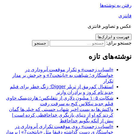
رفتن به نوشته‌ها
فانتزی
عکس و تصاویر فانتزی
فهرست و ابزارک‌ها
جستجو برای:
نوشته‌های تازه
«اسباب زحمت» و تکرار موقعیت آبروداری در
خواستگاری؛ شباهت به «پایتخت7» و چرخش بر مدار
تکرار
استقبال کم‌رمق از تریلر Digger؛ زنگ خطر برای فیلم
جدید تام کروز و برادران وارنر
شکایت ۱۰۵ میلیون دلاری از نتفلیکس؛ هارددیسک حاوی
فیلم جدید نیکلاس کیج به سرقت رفت
واکنش‌ها به پست اخیر شهاب حسینی که خیلی‌ها گمان
کردند که او از دنیای بازیگری خداحافظی کرده است |
پیش از آنکه بگویم خداحافظ
«اسباب زحمت» روی موقعیت تکراری آبروداری در
خواستگاری دست گذاشته دقیقا مثل «پایتخت7» | برمدار