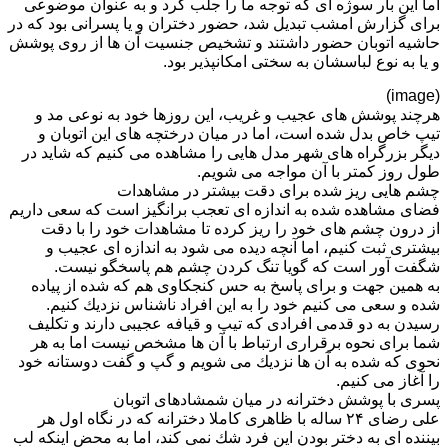
اما این بار سوژه ای كه توجه ما را جلب كرد و به عنوان موضوعی
برای گزارش امشب تبدیل شد، حضور دختران و یا پسرانی بود كه در
حاشیه اتوبان حضور داشتند و تشخیص جنسیت آن ها از روی پوشش
و یا به نوع لباسشان به سختی امكانپذیر بود.
(image)
هرچند پوشش های عجیب و غریب، این روزها خود به نوعی مد و
تیپ خاص بدل شده است، اما در میان درختچه های این اتوبان و
دیگر بزرگراه های شهر مدل هایی را مشاهده می كنیم كه شاید در
طول روز كمتر با آن مواجه می شویم.
چشم هایی ریز شده برای دقت بیشتر در مشاهدات
فضای مشاهده شده به اندازه ای تعجب برانگیز است كه سعی داریم
از درون چشم های خود را ریز كرده تا مشاهدات خود را با دقت
بیشتری ثبت كنیم، اما آنچه دیده می شود به اندازه ای عجیب و
شگفت آور است كه گویا تنگ كردن چشم هم پاسخگو نیست.
به همین جهت و برای پاسخ به حس كنجكاوی هم كه شده از پیاده
شده و سعی می كنیم خود را به این افراد ناشناس نزدیك كنیم.
رسیدن به دو قدمی افرادی كه تیپ و قیافه عجیبی دارند و تكلیف
شما برای نحوه برقراری ارتباط با آن ها مشخص نیست اما به هر
نحوی كه شده به آن ها نزدیك می شویم و گپ و گفت دوستانه خود
را آغاز می كنیم.
پسری با پوشش دخترانه در میان شمشادهای اتوبان
علی رضای ۲۴ ساله با ظاهری كاملا دخترانه كه در نگاه اول هر
بیننده ای به دختر بودن این فرد شك نمی كند، اما به محض اینكه لب