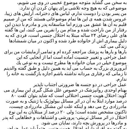
به سخن می گشاید متوجه موضوع عجیبی در وی می شویم،
موضوعی كه به هیچ وجه تلاشی برای پنهان كردن آن ندارد.
من پسر بودن را دوست ندارم، لباس های دخترانه، آرایش های زیبا،
عروس شدن همه ی این ها تمام موضوعاتی هستند كه من از صمیم
قلبم به آن ها عشق می ورزم اما متاسفانه پدر و مادرم با دیدن این
رفتار از من ناراحت شده و مدام من را نفرین می كنند، این ها گفته
های علی رضای ۲۴ ساله مبتلا به اختلال جنسی است، فردی كه به
دلیل بیماری اش از خانواده طرد شده و اكنون در میان شمشادها
زندگی می كند.
بارها و بارها به پزشك مراجعه كرده ام و تمامی آزمایشات من برای
عمل جراحی و تغییر جنسیت آماده است اما از آنجایی كه این
موضوع خیلی در میان خانواده ها مطرح نیست و به نوعی یك
آبروریزی بزرگ به حساب می آید به همین دلیل و طبق گفته والدینم
تا زمانی كه رفتاری مردانه نداشته باشم اجازه بازگشت به خانه را
ندارم.
عمل جراحی در دو جنسه ها ضرورتی اجتناب ناپذیر
بهنام اوحدی روانپزشک در خصوص علل شکل گیری این بیمارى می
گوید: اختلال هویت جنسی اختلالی است که شاید بتوان گفت ۸۰
درصد موارد ابتلا به آن در اثر مسائل بیولوژیک یا ژنتیک و به صورت
مادرزادی رخ می دهد و اینکه علت این مشکل مادرزادی چیست،
تاکنون مشخص نشده است؛ ولی ۲۰ درصد از مبتلایان به این نوع
اختلال در اثر مسائل تربیتی- پرورشی و اشتباهات و خطاهایی که پدر
و مادرها در پرورش بچه دارند، نمایان می شود.
به گفته وی افراد دارای اختلال هویت جنسی حتماً باید عمل جراحی