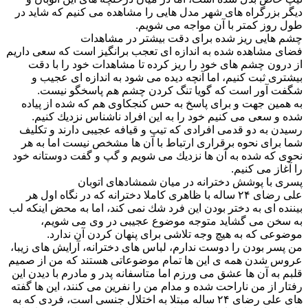
دیگر بزرگراه های شهر مدل هایی را مشاهده می كنیم كه شاید در
طول روز كمتر با آن مواجه می شویم.
چشم هایی ریز شده برای دقت بیشتر در مشاهدات
فضای مشاهده شده به اندازه ای تعجب برانگیز است كه سعی داریم
از درون چشم های خود را ریز كرده تا مشاهدات خود را با دقت
بیشتری ثبت كنیم، اما آنچه دیده می شود به اندازه ای عجیب و
شگفت آور است كه گویا تنگ كردن چشم هم پاسخگو نیست.
به همین جهت و برای پاسخ به حس كنجكاوی هم كه شده از پیاده
شده و سعی می كنیم خود را به این افراد ناشناس نزدیك كنیم.
رسیدن به دو قدمی افرادی كه تیپ و قیافه عجیبی دارند و تكلیف
شما برای نحوه برقراری ارتباط با آن ها مشخص نیست اما به هر
نحوی كه شده به آن ها نزدیك می شویم و گپ و گفت دوستانه خود
را آغاز می كنیم.
پسری با پوشش دخترانه در میان شمشادهای اتوبان
علی رضای ۲۴ ساله با ظاهری كاملا دخترانه كه در نگاه اول هر
بیننده ای به دختر بودن این فرد شك نمی كند، اما به محض اینكه لب
به سخن می گشاید متوجه موضوع عجیبی در وی می شویم،
موضوعی كه به هیچ وجه تلاشی برای پنهان كردن آن ندارد.
من پسر بودن را دوست ندارم، لباس های دخترانه، آرایش های زیبا،
عروس شدن همه ی این ها تمام موضوعاتی هستند كه من از صمیم
قلبم به آن ها عشق می ورزم اما متاسفانه پدر و مادرم با دیدن این
رفتار از من ناراحت شده و مدام من را نفرین می كنند، این ها گفته
های علی رضای ۲۴ ساله مبتلا به اختلال جنسی است، فردی كه به