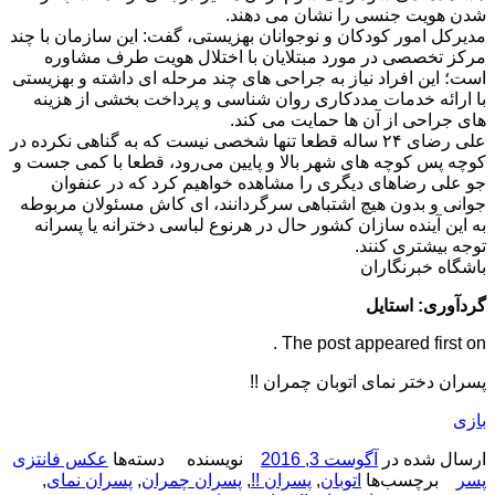
شدن هویت جنسی را نشان می دهند.
مدیرکل امور کودکان و نوجوانان بهزیستی، گفت: این سازمان با چند
مرکز تخصصی در مورد مبتلایان با اختلال هویت طرف مشاوره
است؛ این افراد نیاز به جراحی های چند مرحله ای داشته و بهزیستی
با ارائه خدمات مددکاری روان شناسی و پرداخت بخشی از هزینه
های جراحی از آن ها حمایت می کند.
علی رضای ۲۴ ساله قطعا تنها شخصی نیست كه به گناهی نكرده در
كوچه پس كوچه های شهر بالا و پایین می‌رود، قطعا با كمی جست و
جو علی رضاهای دیگری را مشاهده خواهیم كرد كه در عنفوان
جوانی و بدون هیچ اشتباهی سرگردانند، ای كاش مسئولان مربوطه
به این آینده سازان كشور حال در هرنوع لباسی دخترانه یا پسرانه
توجه بیشتری كنند.
باشگاه خبرنگاران
گردآوری: استایل
The post appeared first on .
پسران دختر نمای اتوبان چمران !!
بازی
ارسال شده در
آگوست 3, 2016
نویسنده
دسته‌ها
عکس فانتزی
پسر
برچسب‌ها
اتوبان
,
پسران !!
,
پسران چمران
,
پسران نمای
,