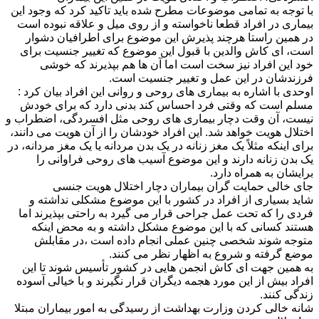
با توجه به تمامی موضوعات مطرح شده باید تاكید كرد كه وجود این
بیماری در افراد قطعا ناخواسته و از روی میل و علاقه نبوده است
در همین راستا هرچند پذیرش این موضوع برای اطرافیان دشوار
است، ای كاش والدین با قبول این موضوع كه تغییر جنسیت برای
خود این افراد نیز سخت است اما آن ها هم بپذیرند كه خوشی
فرزندشان در این عمل و تغییر جنسیت است.
اوحدی با اشاره به بیماری های روحی و روانی این افراد بیان كرد :
مسلم است که وقتی فرد احساس کند بدنی دارد که برای خودش
نیست، آن وقت دچار بیماری های روحی مثل افسردگی، اضطراب و
اختلال هویت خواهد شد. این افراد خودشان را از آن هویت می دانند،
برای اینکه مثلاً یک مغز زنانه در یک بدن مردانه یا یک مغز مردانه، در
یک بدن زنانه دارند و این موضوع آسیب های روحی فراوانی را
برایشان به همراه دارد.
جای خالی حمایت گران بیماران دچار اختلال هویت جنسی
شاید بسیاری از افراد در كشور با این موضوع مشكلی نداشته و
فردی را كه تحت عمل جراحی قرار می گیرد به راحتی بپذیرند اما
هستند كسانی كه با این موضوع مشكل داشته و به محض اینكه
متوجه شوند شخصی چنین عملی انجام داده است ،در مقابلش
موضع گرفته و شروع به اظهار نظر می كنند.
به همین جهت ای كاش انجمن هایی در كشور تأسیس شوند تا این
افراد بیش از این مورد هجمه دیگران قرار نگیرند و با خیالی آسوده
زندگی كنند.
شانه خالی كردن وزارت بهداشت از رسیدگی به امور بیماران مبتلا