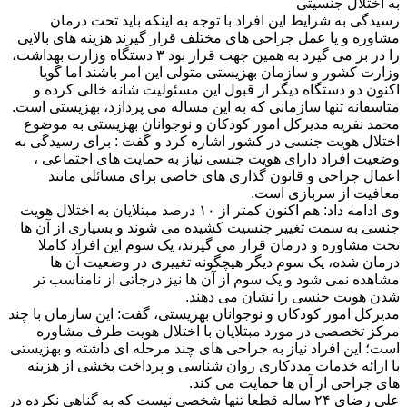
به اختلال جنسیتی
رسیدگی به شرایط این افراد با توجه به اینكه باید تحت درمان
مشاوره و یا عمل جراحی های مختلف قرار گیرند هزینه های بالایی
را در بر می گیرد به همین جهت قرار بود ۳ دستگاه وزارت بهداشت،
وزارت کشور و سازمان بهزیستی متولی این امر باشند اما گویا
اكنون دو دستگاه دیگر از قبول این مسئولیت شانه خالی كرده و
متاسفانه تنها سازمانی که به این مساله می پردازد، بهزیستی است.
محمد نفریه مدیرکل امور کودکان و نوجوانان بهزیستی به موضوع
اختلال هویت جنسی در کشور اشاره کرد و گفت : برای رسیدگی به
وضعیت افراد دارای هویت جنسی نیاز به حمایت های اجتماعی ،
اعمال جراحی و قانون گذاری های خاصی برای مسائلی مانند
معافیت از سربازی است.
وی ادامه داد: هم اکنون کمتر از ۱۰ درصد مبتلایان به اختلال هویت
جنسی به سمت تغییر جنسیت کشیده می شوند و بسیاری از آن ها
تحت مشاوره و درمان قرار می گیرند، یک سوم این افراد کاملا
درمان شده، یک سوم دیگر هیچگونه تغییری در وضعیت آن ها
مشاهده نمی شود و یک سوم از آن ها نیز درجاتی از نامناسب تر
شدن هویت جنسی را نشان می دهند.
مدیرکل امور کودکان و نوجوانان بهزیستی، گفت: این سازمان با چند
مرکز تخصصی در مورد مبتلایان با اختلال هویت طرف مشاوره
است؛ این افراد نیاز به جراحی های چند مرحله ای داشته و بهزیستی
با ارائه خدمات مددکاری روان شناسی و پرداخت بخشی از هزینه
های جراحی از آن ها حمایت می کند.
علی رضای ۲۴ ساله قطعا تنها شخصی نیست كه به گناهی نكرده در