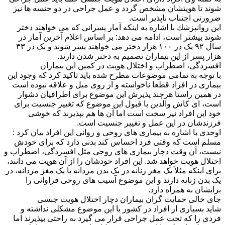
شوند تا هویتشان مشخص گردد و عمل جراحی در دو جنسه ها نیز
ضرورتی اجتناب ناپذیر است.
این روانپزشك با اشاره به اینکه آمار پسرانی که می خواهند دختر
شوند بیشتر است، ادامه می دهد: بر اساس اعلام آخرین آمار در
سال ٩٢ یک در ۱۰۰ هزار دختر می خواهند پسر شوند و یک در ۳۳
هزار پسر از این بیماران تصمیم به دختر شدن دارند.
افسردگی، اضطراب و اختلال هویت در کمین این بیماران
با توجه به تمامی موضوعات مطرح شده باید تاكید كرد كه وجود این
بیماری در افراد قطعا ناخواسته و از روی میل و علاقه نبوده است
در همین راستا هرچند پذیرش این موضوع برای اطرافیان دشوار
است، ای كاش والدین با قبول این موضوع كه تغییر جنسیت برای
خود این افراد نیز سخت است اما آن ها هم بپذیرند كه خوشی
فرزندشان در این عمل و تغییر جنسیت است.
اوحدی با اشاره به بیماری های روحی و روانی این افراد بیان كرد :
مسلم است که وقتی فرد احساس کند بدنی دارد که برای خودش
نیست، آن وقت دچار بیماری های روحی مثل افسردگی، اضطراب و
اختلال هویت خواهد شد. این افراد خودشان را از آن هویت می دانند،
برای اینکه مثلاً یک مغز زنانه در یک بدن مردانه یا یک مغز مردانه، در
یک بدن زنانه دارند و این موضوع آسیب های روحی فراوانی را
برایشان به همراه دارد.
جای خالی حمایت گران بیماران دچار اختلال هویت جنسی
شاید بسیاری از افراد در كشور با این موضوع مشكلی نداشته و
فردی را كه تحت عمل جراحی قرار می گیرد به راحتی بپذیرند اما