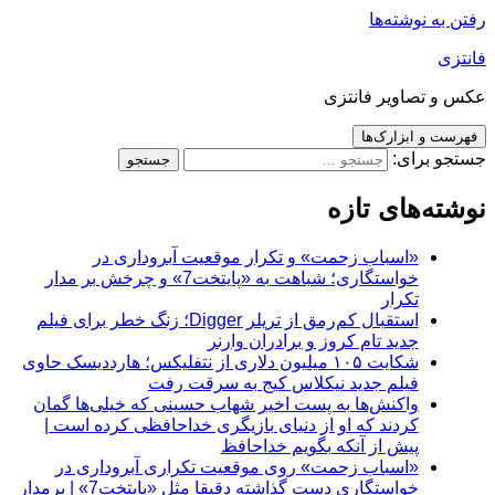
رفتن به نوشته‌ها
فانتزی
عکس و تصاویر فانتزی
فهرست و ابزارک‌ها
جستجو برای:
نوشته‌های تازه
«اسباب زحمت» و تکرار موقعیت آبروداری در
خواستگاری؛ شباهت به «پایتخت7» و چرخش بر مدار
تکرار
استقبال کم‌رمق از تریلر Digger؛ زنگ خطر برای فیلم
جدید تام کروز و برادران وارنر
شکایت ۱۰۵ میلیون دلاری از نتفلیکس؛ هارددیسک حاوی
فیلم جدید نیکلاس کیج به سرقت رفت
واکنش‌ها به پست اخیر شهاب حسینی که خیلی‌ها گمان
کردند که او از دنیای بازیگری خداحافظی کرده است |
پیش از آنکه بگویم خداحافظ
«اسباب زحمت» روی موقعیت تکراری آبروداری در
خواستگاری دست گذاشته دقیقا مثل «پایتخت7» | برمدار