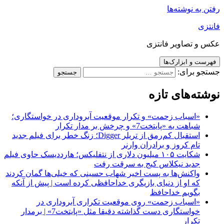
رفتن به نوشته‌ها
فانتزی
عکس و تصاویر فانتزی
فهرست و ابزارک‌ها
جستجو برای:
نوشته‌های تازه
«اسباب زحمت» و تکرار موقعیت آبروداری در خواستگاری؛
شباهت به «پایتخت7» و چرخش بر مدار تکرار
استقبال کم‌رمق از تریلر Digger؛ زنگ خطر برای فیلم جدید
تام کروز و برادران وارنر
شکایت ۱۰۵ میلیون دلاری از نتفلیکس؛ هارددیسک حاوی فیلم
جدید نیکلاس کیج به سرقت رفت
واکنش‌ها به پست اخیر شهاب حسینی که خیلی‌ها گمان کردند
که او از دنیای بازیگری خداحافظی کرده است | پیش از آنکه
بگویم خداحافظ
«اسباب زحمت» روی موقعیت تکراری آبروداری در
خواستگاری دست گذاشته دقیقا مثل «پایتخت7» | برمدار
تکرار