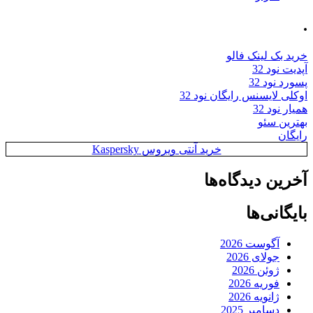
.
خرید بک لینک فالو
آپدیت نود 32
پسورد نود 32
اوکلی لایسنس رایگان نود 32
همیار نود 32
بهترین سئو
رایگان
خرید آنتی ویروس Kaspersky
آخرین دیدگاه‌ها
بایگانی‌ها
آگوست 2026
جولای 2026
ژوئن 2026
فوریه 2026
ژانویه 2026
دسامبر 2025