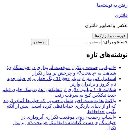
رفتن به نوشته‌ها
فانتزی
عکس و تصاویر فانتزی
فهرست و ابزارک‌ها
جستجو برای:
نوشته‌های تازه
«اسباب زحمت» و تکرار موقعیت آبروداری در خواستگاری؛
شباهت به «پایتخت7» و چرخش بر مدار تکرار
استقبال کم‌رمق از تریلر Digger؛ زنگ خطر برای فیلم جدید
تام کروز و برادران وارنر
شکایت ۱۰۵ میلیون دلاری از نتفلیکس؛ هارددیسک حاوی فیلم
جدید نیکلاس کیج به سرقت رفت
واکنش‌ها به پست اخیر شهاب حسینی که خیلی‌ها گمان کردند
که او از دنیای بازیگری خداحافظی کرده است | پیش از آنکه
بگویم خداحافظ
«اسباب زحمت» روی موقعیت تکراری آبروداری در
خواستگاری دست گذاشته دقیقا مثل «پایتخت7» | برمدار
تکرار