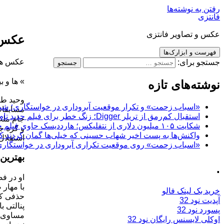
رفتن به نوشته‌ها
فانتزی
عکس و تصاویر فانتزی
عکس 
فهرست و ابزارک‌ها
عکس های
جستجو برای:
»
ها و ب
نوشته‌های تازه
«اسباب زحمت» و تکرار موقعیت آبروداری در خواستگاری؛ شباهت به «پایتخت7» و 
استقبال کم‌رمق از تریلر Digger؛ زنگ خطر برای فیلم جدید تام کروز و برادران وارنر
جام ملت‌
شکایت ۱۰۵ میلیون دلاری از نتفلیکس؛ هارددیسک حاوی فیلم جدید نیکلاس کیج به سرقت رفت
واکنش‌ها به پست اخیر شهاب حسینی که خیلی‌ها گمان کردند که
استقلال تهرا
«اسباب زحمت» روی موقعیت تکراری آبروداری در خواستگاری دست گذاشته
بهترین 
.
خرید بک لینک فالو
آپدیت نود 32
پنالتی ب
پسورد نود 32
اوکلی لایسنس رایگان نود 32