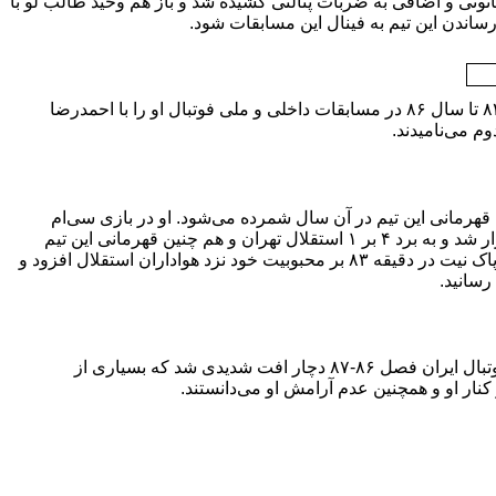
ستقلال تهران و فولاد خوزستان پس از تساوی ۱-۱ در وقت قانونی و اضافی به ضربات پنالتی کشیده شد و باز هم وحید طالب لو با
بسیاری از کارشناسان فوتبال پس از موفقیت دو ساله وحید طالب‌لو از سال ۸۴ تا سال ۸۶ در مسابقات داخلی و ملی فوتبال او را با احمدرضا
وم می‌نامیدند.
ز عوامل قهرمانی این تیم در آن سال شمرده می‌شود. او در بازی سی‌ام
استقلال تهران با برق شیراز که در حضور ۱۰۰ هزار هوادار استقلال تهران برگزار شد و به برد ۴ بر ۱ استقلال تهران و هم چنین قهرمانی این تیم
برای اولین بار در لیگ برتر فوتبال ایران منجر شد، با مهار ضربه پنالتی محسن پاک نیت در دقیقه ۸۳ بر محبوبیت خود نزد هواداران استقلال افزود و
رسانید.
او که به عنوان یکی از برترین دروازه‌بانان ایران شناخته می‌شود در لیگ برتر فوتبال ایران فصل ۸۶-۸۷ دچار افت شدیدی شد که بسیاری از
نار او و همچنین عدم آرامش او می‌دانستند.