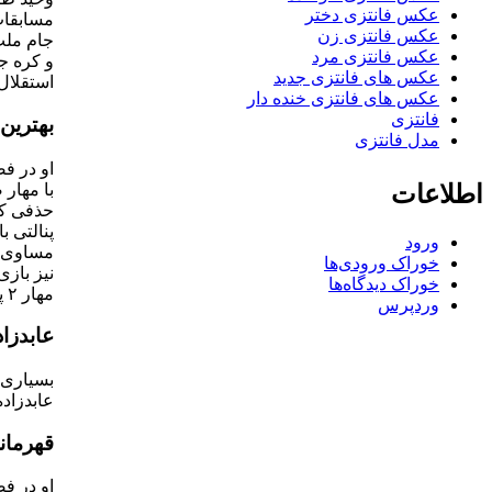
عکس فانتزی دختر
عکس فانتزی زن
جام ملت‌
عکس فانتزی مرد
عکس های فانتزی جدید
استقلال تهرا
عکس های فانتزی خنده دار
فانتزی
بهترین 
مدل فانتزی
اطلاعات
پنالتی ب
ورود
خوراک ورودی‌ها
خوراک دیدگاه‌ها
مهار ۲ پنالتی از بازیکنان فولاد خوزستان توانست باعث پیروزی تیم استقلال و رساندن این تیم به فینال این مسابقات شود.
وردپرس
عابدزاد
عابدزاده
قهرمانی