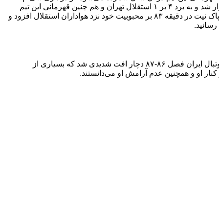
استقلال تهران با برق شیراز که در حضور ۱۰۰ هزار هوادار استقلال تهران برگزار شد و به برد ۴ بر ۱ استقلال تهران و هم چنین قهرمانی این تیم
برای اولین بار در لیگ برتر فوتبال ایران منجر شد، با مهار ضربه پنالتی محسن پاک نیت در دقیقه ۸۳ بر محبوبیت خود نزد هواداران استقلال افزود و
رسانید.
او که به عنوان یکی از برترین دروازه‌بانان ایران شناخته می‌شود در لیگ برتر فوتبال ایران فصل ۸۶-۸۷ دچار افت شدیدی شد که بسیاری از
نار او و همچنین عدم آرامش او می‌دانستند.