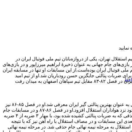
نمایید
ی و بازیکن فعلی تیم استقلال تهران، یکی از دروازه‌بانان تیم ملی فوتبال ایران در
۲۰۰۷ و هم‌چنین جام جهانی ۲۰۰۶ بوده‌است. او در بازی‌های جام جهانی به عنوان ذخیرهٔ ابراهیم میرزاپور و در بازی‌های
ملی فوتبال ایران بوده‌است.از این مسابقات او تنها در مسابقه ایران
جنوبی از مرحله یک چهارم نهائی جام ملت‌های آسیا و از دقیقه ۱۱۹[۲] و برای ضربات پنالتی جایگزین حسن رودباریان شد.او از تیم امید
افظ
اصفهان به میدان رفت
او در فصل ۸۴-۸۵ لیگ برتر فوتبال ایران با مهار سه ضربه پنالتی در طول فصل به عنوان بهترین پنالتی گیر ایران معرفی شد.او در فصل ۸۵-۸۶ نیز
با مهار ضربه پنالتی مهرزاد معدنچی در دیدار با پرسپولیس تهران بر محبوبیت خود نزد هواداران استقلال افزود.او در فصل ۸۶-۸۷ و در مسابقات جام
حذفی کشور در مسابقه استقلال-ذوب آهن از مرحله یک شانزدهم نهائی جام حذفی که به ضربات پنالتی کشیده شده بود، با مهار ۳ ضربه از ۴ ضربه
ی این مسابقات و در مصاف استقلال با راه آهن نیز که با نتیجه
، با مهار ۳ ضربه پنالتی باعث صعود استقلال به مرحله نیمه نهائی جام حذفی شد. در مرحله نیمه نهائی