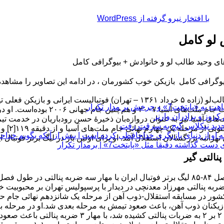
با افتخار نیرو گرفته از WordPress
لو کامل
 وحید طالب‌ لو و خانوادش + بیوگرافی کامل
یوگرافی کامل بازیکن خوب کشورمان ، در ادامه این تصاویر را مشاهده 
وحید طالب‌لو (زاده ۵ خرداد ۱۳۶۱ – تهران) فوتبالیست ایران
چرخش بر مدار تکرار
مسابقات جام ملت‌های آسیا 
های آسیا نیز به عنوان دروازه‌بان ذخیرهٔ حسن رودباریان در خدمت تیم 
و کره 
 او از دنیای بازیگری خداحافظی کرده است | پیش از آنکه بگویم خداح
نبه بزرگسالان استقلال آمد. او برای اولین بار در لیگ برتر فوتبال ایران در فصل ۸۲-۸۳ مقابل تیم سپاهان 
 دقیقا مثل «پایتخت7» | برمدار تکرار
پنالتی‌ گیر
ازیکنان ذوب آهن، باعث صعود تیمش به مرحله بعدی شد.او در مرحله بعد
مساوی ۲ بر ۲ به ضربات پنالتی کشیده شد