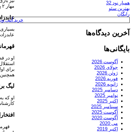
همیار نود 32
مهار ۲ پنالتی از بازیکنان فولاد خوزستان توانست باعث پیروزی تیم استقلال و رساندن این تیم به فینال این مسابقات شود.
بهترین سئو
رایگان
عابدزاد
خرید آنتی ویروس y
آخرین دیدگاه‌ها
عابدزاده
قهرمانی
بایگانی‌ها
آگوست 2026
جولای 2026
ژوئن 2026
همچنین ا
فوریه 2026
ژانویه 2026
لیگ برتر
دسامبر 2025
نوامبر 2025
اکتبر 2025
کارشناس
سپتامبر 2025
آگوست 2025
افتخار
آگوست 2020
می 2020
قهرمانی در لیگ
اکتبر 2019