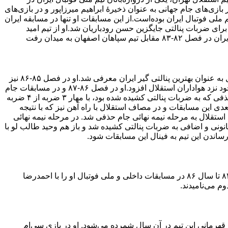
۲۰۰۷ و هم‌چنین جام جهانی ۲۰۰۶ بوده‌است. او در بازی‌های جام جهانی به عنوان ذخیرهٔ ابراهیم میرزاپور و در بازی‌های
ملی فوتبال ایران بوده‌است.از این مسابقات او تنها در مسابقه ایران
جنوبی از مرحله یک چهارم نهائی جام ملت‌های آسیا و از دقیقه ۱۱۹[۲] و برای ضربات پنالتی جایگزین حسن رودباریان شد.او از تیم امید
اصفهان به میدان رفت
او در فصل ۸۴-۸۵ لیگ برتر فوتبال ایران با مهار سه ضربه پنالتی در طول فصل به عنوان بهترین پنالتی گیر ایران معرفی شد.او در فصل ۸۵-۸۶ نیز
با مهار ضربه پنالتی مهرزاد معدنچی در دیدار با پرسپولیس تهران بر محبوبیت خود نزد هواداران استقلال افزود.او در فصل ۸۶-۸۷ و در مسابقات جام
حذفی کشور در مسابقه استقلال-ذوب آهن از مرحله یک شانزدهم نهائی جام حذفی که به ضربات پنالتی کشیده شده بود، با مهار ۳ ضربه از ۴ ضربه
ی این مسابقات و در مصاف استقلال با راه آهن نیز که با نتیجه
، با مهار ۳ ضربه پنالتی باعث صعود استقلال به مرحله نیمه نهائی جام حذفی شد. در مرحله نیمه نهائی
ستقلال تهران و فولاد خوزستان پس از تساوی ۱-۱ در وقت قانونی و اضافی به ضربات پنالتی کشیده شد و باز هم وحید طالب لو با
بسیاری از کارشناسان فوتبال پس از موفقیت دو ساله وحید طالب‌لو از سال ۸۴ تا سال ۸۶ در مسابقات داخلی و ملی فوتبال او را با احمدرضا
وم می‌نامیدند.
ز عوامل قهرمانی این تیم در آن سال شمرده می‌شود. او در بازی سی‌ام