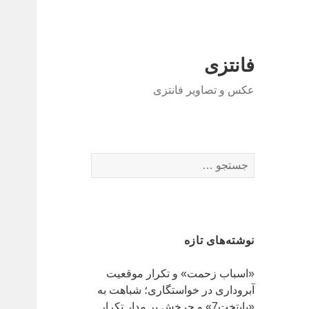
فانتزی
عکس و تصاویر فانتزی
ج
س
ت
ج
و
نوشته‌های تازه
ب
ر
«اسباب زحمت» و تکرار موقعیت
ا
آبروداری در خواستگاری؛ شباهت به
ی
«پایتخت7» و چرخش بر مدار تکرار