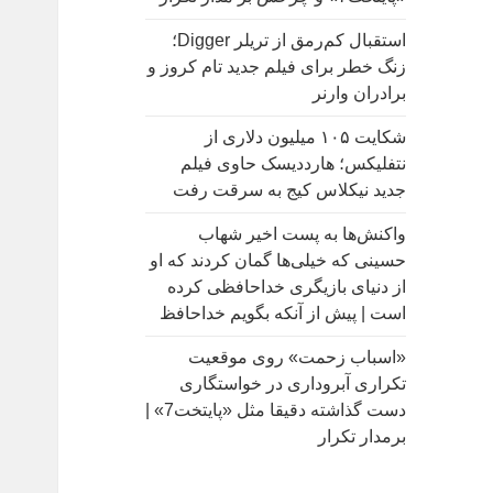
:
استقبال کم‌رمق از تریلر Digger؛
زنگ خطر برای فیلم جدید تام کروز و
برادران وارنر
شکایت ۱۰۵ میلیون دلاری از
نتفلیکس؛ هارددیسک حاوی فیلم
جدید نیکلاس کیج به سرقت رفت
واکنش‌ها به پست اخیر شهاب
حسینی که خیلی‌ها گمان کردند که او
از دنیای بازیگری خداحافظی کرده
است | پیش از آنکه بگویم خداحافظ
«اسباب زحمت» روی موقعیت
تکراری آبروداری در خواستگاری
دست گذاشته دقیقا مثل «پایتخت7» |
برمدار تکرار