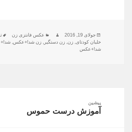
ارسال
جولای 19, 2016
نویسنده
دسته‌ها
عکس فانتزی زن
ت
ب
شده
خلبان کودتای
,
زن
,
زن دستگیر
,
زن شد!+عکس
,
شد!+ع
در
شد!+عکس
راهبری
نوشته
پیشین
آموزش درست حموس
نوشته
قبلی: