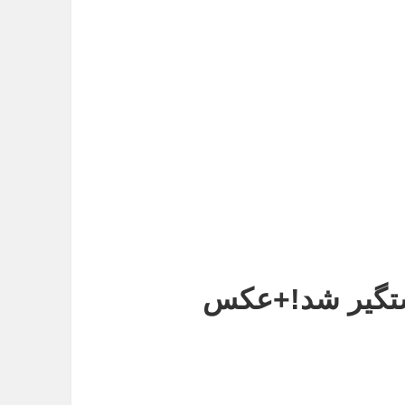
دستگیر شد!+عکس