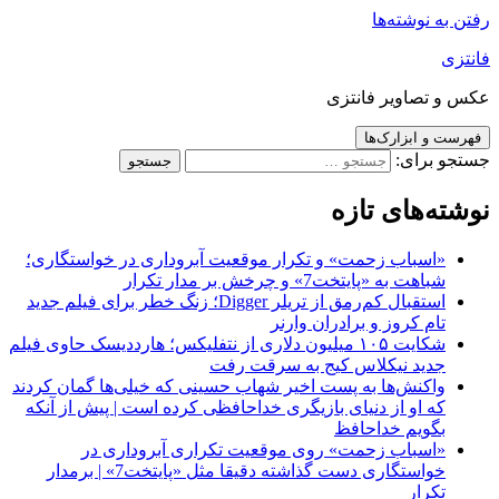
رفتن به نوشته‌ها
فانتزی
عکس و تصاویر فانتزی
فهرست و ابزارک‌ها
جستجو برای:
نوشته‌های تازه
«اسباب زحمت» و تکرار موقعیت آبروداری در خواستگاری؛
شباهت به «پایتخت7» و چرخش بر مدار تکرار
استقبال کم‌رمق از تریلر Digger؛ زنگ خطر برای فیلم جدید
تام کروز و برادران وارنر
شکایت ۱۰۵ میلیون دلاری از نتفلیکس؛ هارددیسک حاوی فیلم
جدید نیکلاس کیج به سرقت رفت
واکنش‌ها به پست اخیر شهاب حسینی که خیلی‌ها گمان کردند
که او از دنیای بازیگری خداحافظی کرده است | پیش از آنکه
بگویم خداحافظ
«اسباب زحمت» روی موقعیت تکراری آبروداری در
خواستگاری دست گذاشته دقیقا مثل «پایتخت7» | برمدار
تکرار