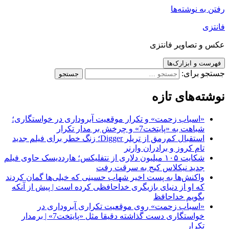
رفتن به نوشته‌ها
فانتزی
عکس و تصاویر فانتزی
فهرست و ابزارک‌ها
جستجو برای:
نوشته‌های تازه
«اسباب زحمت» و تکرار موقعیت آبروداری در خواستگاری؛
شباهت به «پایتخت7» و چرخش بر مدار تکرار
استقبال کم‌رمق از تریلر Digger؛ زنگ خطر برای فیلم جدید
تام کروز و برادران وارنر
شکایت ۱۰۵ میلیون دلاری از نتفلیکس؛ هارددیسک حاوی فیلم
جدید نیکلاس کیج به سرقت رفت
واکنش‌ها به پست اخیر شهاب حسینی که خیلی‌ها گمان کردند
که او از دنیای بازیگری خداحافظی کرده است | پیش از آنکه
بگویم خداحافظ
«اسباب زحمت» روی موقعیت تکراری آبروداری در
خواستگاری دست گذاشته دقیقا مثل «پایتخت7» | برمدار
تکرار