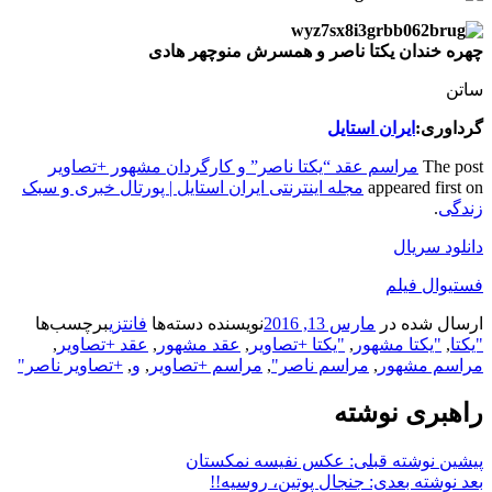
چهره خندان یکتا ناصر و همسرش منوچهر هادی
ساتن
گرداوری:
ایران استایل
The post
مراسم عقد “یکتا ناصر” و کارگردان مشهور +تصاویر
appeared first on
مجله اینترنتی ایران استایل | پورتال خبری و سبک
زندگی
.
دانلود سریال
فستیوال فیلم
ارسال شده در
مارس 13, 2016
نویسنده
دسته‌ها
فانتزی
برچسب‌ها
"یکتا
,
"یکتا مشهور
,
"یکتا +تصاویر
,
عقد مشهور
,
عقد +تصاویر
,
مراسم مشهور
,
مراسم ناصر"
,
مراسم +تصاویر
,
و
,
+تصاویر ناصر"
راهبری نوشته
پیشین
نوشته قبلی:
عکس نفیسه نمکستان
بعد
نوشته بعدی:
جنجال پوتین، روسیه!!