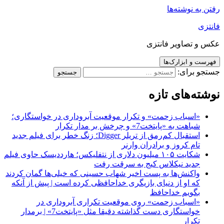
رفتن به نوشته‌ها
فانتزی
عکس و تصاویر فانتزی
فهرست و ابزارک‌ها
جستجو برای:
نوشته‌های تازه
«اسباب زحمت» و تکرار موقعیت آبروداری در خواستگاری؛
شباهت به «پایتخت7» و چرخش بر مدار تکرار
استقبال کم‌رمق از تریلر Digger؛ زنگ خطر برای فیلم جدید
تام کروز و برادران وارنر
شکایت ۱۰۵ میلیون دلاری از نتفلیکس؛ هارددیسک حاوی فیلم
جدید نیکلاس کیج به سرقت رفت
واکنش‌ها به پست اخیر شهاب حسینی که خیلی‌ها گمان کردند
که او از دنیای بازیگری خداحافظی کرده است | پیش از آنکه
بگویم خداحافظ
«اسباب زحمت» روی موقعیت تکراری آبروداری در
خواستگاری دست گذاشته دقیقا مثل «پایتخت7» | برمدار
تکرار