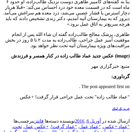
بنا به گفته‌های کامبیز طاهری دوست نزدیک طالب‌زاده، او حدود ۶
ماه است که در قسمت معده خود درد احساس می‌کند: «قبلا هربار
دچار استرس یا فشار عصبی می‌شد، درد معده هم سراغش می‌آمد.
دیروز که به بیمارستان آتیه آمدیم، دکتر زندی تشخیص دادند که باید
هرچه سریع‌تر به اتاق عمل برود.»
طاهری، پزشک معالج طالب‌زاده گفته ان شاء الله پس از انجام
موفقیت آمیز عمل جراحی، طالب‌زاده به مدت ٢ تا ۵ روز در بخش
مراقبت‌های ویژه بیمارستان آتیه تحت نظر خواهد بود.
(image) عکس جدید عماد طالب زاده در کنار همسر و فرزندش
منبع: خبرگزاری مهر
گرداوری:
The post appeared first on .
“عماد طالب زاده” تحت عمل جراحی قرار گرفت! +عکس
خرید بک لینک
ارسال شده در
آوریل 6, 2016
نویسنده
دسته‌ها
فانتزی
برچسب‌ها
“عماد +عکس
,
“عماد عمل
,
“عماد گرفت!
,
+عکس عمل
,
تحت
,