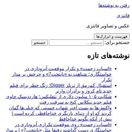
رفتن به نوشته‌ها
فانتزی
عکس و تصاویر فانتزی
فهرست و ابزارک‌ها
جستجو برای:
نوشته‌های تازه
«اسباب زحمت» و تکرار موقعیت آبروداری در
خواستگاری؛ شباهت به «پایتخت7» و چرخش بر مدار
تکرار
استقبال کم‌رمق از تریلر Digger؛ زنگ خطر برای فیلم
جدید تام کروز و برادران وارنر
شکایت ۱۰۵ میلیون دلاری از نتفلیکس؛ هارددیسک حاوی
فیلم جدید نیکلاس کیج به سرقت رفت
واکنش‌ها به پست اخیر شهاب حسینی که خیلی‌ها گمان
کردند که او از دنیای بازیگری خداحافظی کرده است |
پیش از آنکه بگویم خداحافظ
«اسباب زحمت» روی موقعیت تکراری آبروداری در
خواستگاری دست گذاشته دقیقا مثل «پایتخت7» | برمدار