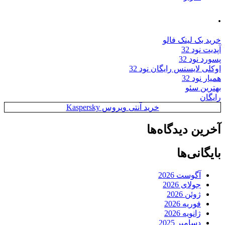
.
خرید بک لینک فالو
آپدیت نود 32
پسورد نود 32
اوکلی لایسنس رایگان نود 32
همیار نود 32
بهترین سئو
رایگان
خرید آنتی ویروس Kaspersky
آخرین دیدگاه‌ها
بایگانی‌ها
آگوست 2026
جولای 2026
ژوئن 2026
فوریه 2026
ژانویه 2026
دسامبر 2025