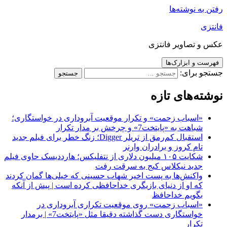
رفتن به نوشته‌ها
فانتزی
عکس و تصاویر فانتزی
فهرست و ابزارک‌ها
جستجو برای:
نوشته‌های تازه
«اسباب زحمت» و تکرار موقعیت آبروداری در خواستگاری؛
شباهت به «پایتخت7» و چرخش بر مدار تکرار
استقبال کم‌رمق از تریلر Digger؛ زنگ خطر برای فیلم جدید
تام کروز و برادران وارنر
شکایت ۱۰۵ میلیون دلاری از نتفلیکس؛ هارددیسک حاوی فیلم
جدید نیکلاس کیج به سرقت رفت
واکنش‌ها به پست اخیر شهاب حسینی که خیلی‌ها گمان کردند
که او از دنیای بازیگری خداحافظی کرده است | پیش از آنکه
بگویم خداحافظ
«اسباب زحمت» روی موقعیت تکراری آبروداری در
خواستگاری دست گذاشته دقیقا مثل «پایتخت7» | برمدار
تکرار