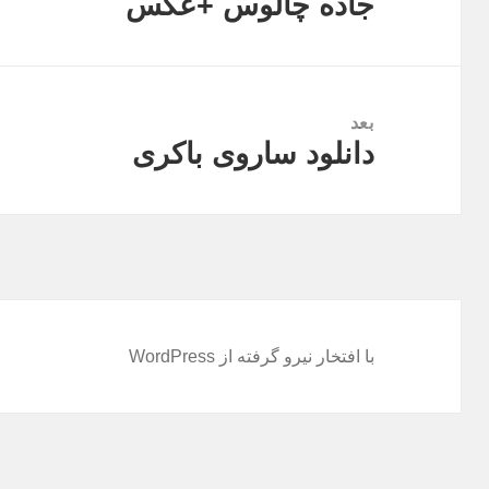
جاده چالوس +عکس
نوشته
قبلی:
بعد
دانلود ساروی باکری
نوشته
بعدی:
با افتخار نیرو گرفته از WordPress