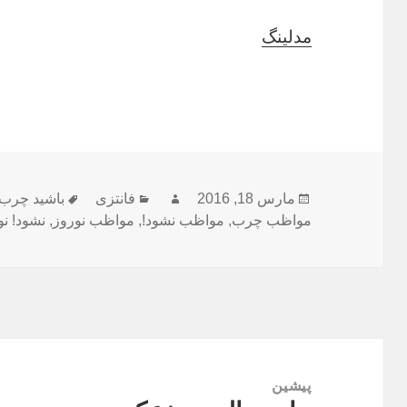
مدلینگ
ارسال
مارس 18, 2016
نویسنده
فانتزی
دسته‌ها
برچسب‌ها
باشید چرب
شده
مواظب چرب
,
مواظب نشود!
,
مواظب نوروز
,
نشود! نو
در
راهبری
نوشته
پیشین