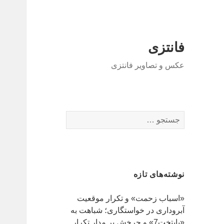
فانتزی
عکس و تصاویر فانتزی
ج
س
ت
ج
و
نوشته‌های تازه
ب
ر
«اسباب زحمت» و تکرار موقعیت
ا
آبروداری در خواستگاری؛ شباهت به
ی
«پایتخت7» و چرخش بر مدار تکرار