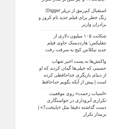
:
استقبال کم‌رمق از تریلر Digger؛
زنگ خطر برای فیلم جدید تام کروز و
برادران وارنر
شکایت ۱۰۵ میلیون دلاری از
نتفلیکس؛ هارددیسک حاوی فیلم
جدید نیکلاس کیج به سرقت رفت
واکنش‌ها به پست اخیر شهاب
حسینی که خیلی‌ها گمان کردند که او
از دنیای بازیگری خداحافظی کرده
است | پیش از آنکه بگویم خداحافظ
«اسباب زحمت» روی موقعیت
تکراری آبروداری در خواستگاری
دست گذاشته دقیقا مثل «پایتخت7» |
برمدار تکرار