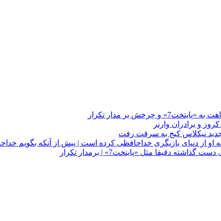
چرخش بر مدار تکرار
 او از دنیای بازیگری خداحافظی کرده است | پیش از آنکه بگویم خداح
دقیقا مثل «پایتخت7» | برمدار تکرار