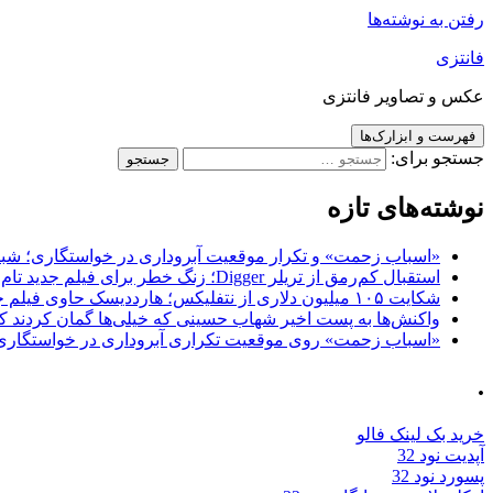
رفتن به نوشته‌ها
فانتزی
عکس و تصاویر فانتزی
فهرست و ابزارک‌ها
جستجو برای:
نوشته‌های تازه
«اسباب زحمت» و تکرار موقعیت آبروداری در خواستگاری؛ شباهت به «پایتخت7» و 
استقبال کم‌رمق از تریلر Digger؛ زنگ خطر برای فیلم جدید تام کروز و برادران وارنر
شکایت ۱۰۵ میلیون دلاری از نتفلیکس؛ هارددیسک حاوی فیلم جدید نیکلاس کیج به سرقت رفت
واکنش‌ها به پست اخیر شهاب حسینی که خیلی‌ها گمان کردند که
«اسباب زحمت» روی موقعیت تکراری آبروداری در خواستگاری دست گذاشته 
.
خرید بک لینک فالو
آپدیت نود 32
پسورد نود 32