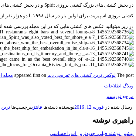
در بخش کشتی های بزرگ کشتی نروژی Spirit و در بخش کشتی های متوسط کشتی ریوریا و در بخش کشتی های کوچک کشتی تماما لوکس seven seas انتخاب شدند.
کشتی نروژی اسپیریت برای اولین بار در سال ۱۹۹۸ با دو هزار نفر از ساحل جدا شد.این کشتی بزرگ مجهز به سرو غذای کاملا مجزا با ۱۷ اپشن مختلف و هم چنین کازینو وتئاتر است.
در زیر میتوانید عکس های کشتی هایی که در این مجله بررسی شده اند ر
The post
لوکس ترین کشتی های تفریحی دنیا
appeared first on
مجله ای
وبلاگ اطلاعات
مرجع توریسم
ارسال شده در
فوریه 12, 2016
نویسنده
دسته‌ها
فانتزی
برچسب‌ها
ترین 
راهبری نوشته
پیشین
نوشته قبلی:
جدیدترین اس احساسی