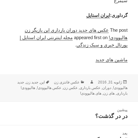
سیمرغ
گرداوری:
ایران استایل
The post
عکس های جدید دوران بارداری این بازیگر زن
هالیوودی!
appeared first on
مجله اینترنتی ایران استایل |
پورتال خبری و سبک زندگی
.
ماشین های جدید
ژانویه 31, 2016
ارسال
نویسنده
دسته‌ها
عکس فانتزی زن
این
,
برچسب‌ها
جدید زن
,
جدید
شده
هالیوودی!
,
دوران
,
عکس بارداری
,
عکس زن
,
عکس هالیوودی!
,
هالیوودی!
در
بارداری
,
های زن
,
های هالیوودی!
راهبری
پیشین
نوشته
در در گذشت؟
نوشته
قبلی:
بعد