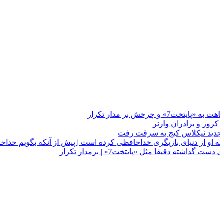
چرخش بر مدار تکرار
 او از دنیای بازیگری خداحافظی کرده است | پیش از آنکه بگویم خداح
دقیقا مثل «پایتخت7» | برمدار تکرار