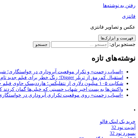
رفتن به نوشته‌ها
فانتزی
عکس و تصاویر فانتزی
فهرست و ابزارک‌ها
جستجو برای:
نوشته‌های تازه
«اسباب زحمت» و تکرار موقعیت آبروداری در خواستگاری؛ شباهت به «پایتخت7» و 
استقبال کم‌رمق از تریلر Digger؛ زنگ خطر برای فیلم جدید تام کروز و برادران وارنر
شکایت ۱۰۵ میلیون دلاری از نتفلیکس؛ هارددیسک حاوی فیلم جدید نیکلاس کیج به سرقت رفت
واکنش‌ها به پست اخیر شهاب حسینی که خیلی‌ها گمان کردند که
«اسباب زحمت» روی موقعیت تکراری آبروداری در خواستگاری دست گذاشته 
.
خرید بک لینک فالو
آپدیت نود 32
پسورد نود 32