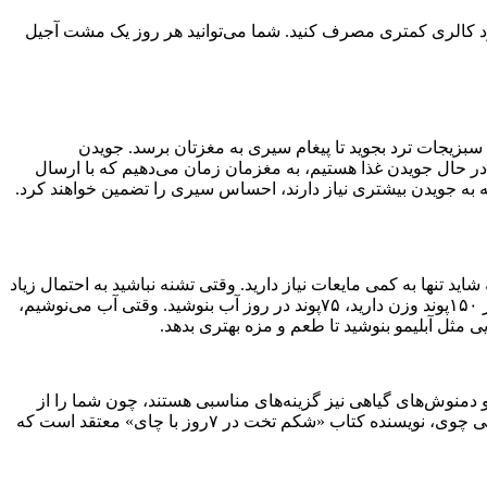
د کالری کمتری مصرف کنید. شما می‌توانید هر روز یک مشت آجیل
بزیجات ترد بجوید تا پیغام سیری به مغزتان برسد. جویدن
ر حال جویدن غذا هستیم، به مغزمان زمان می‌دهیم که با ارسال
ه به جویدن بیشتری نیاز دارند، احساس سیری را تضمین خواهند کرد.
 تنها به کمی مایعات نیاز دارید. وقتی تشنه نباشید به احتمال زیاد
دیرتر احساس گرسنگی خواهید کرد. سعی کنید به اندازه نیمی از وزن خود در مقیاس پوند( هر پوند برابر ۴۵۳ گرم است) آب بنوشید و مثلا اگر ۱۵۰پوند وزن دارید، ۷۵پوند در روز آب بنوشید. وقتی آب می‌نوشیم،
ی مثل آبلیمو بنوشید تا طعم و مزه بهتری بدهد.
دمنوش‌های گیاهی نیز گزینه‌های مناسبی هستند، چون شما را از
انواع بیماری‌ها مصون نگه می‌دارند و کالری زیادی ندارند. آیا تا به حال شنیده‌اید که ورزشکاران به اندازه ۱۰پوند در هفته وزن کم می‌کنند؟ کلی چوی، نویسنده کتاب «شکم تخت در ۷روز با چای» معتقد است که