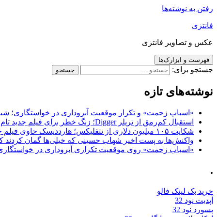
رفتن به نوشته‌ها
فانتزی
عکس و تصاویر فانتزی
فهرست و ابزارک‌ها
جستجو برای:
نوشته‌های تازه
«اسباب زحمت» و تکرار موقعیت آبروداری در خواستگاری؛ شباهت به «پایتخت7» و 
استقبال کم‌رمق از تریلر Digger؛ زنگ خطر برای فیلم جدید تام کروز و برادران وارنر
شکایت ۱۰۵ میلیون دلاری از نتفلیکس؛ هارددیسک حاوی فیلم جدید نیکلاس کیج به سرقت رفت
واکنش‌ها به پست اخیر شهاب حسینی که خیلی‌ها گمان کردند که
«اسباب زحمت» روی موقعیت تکراری آبروداری در خواستگاری دست گذاشته 
.
خرید بک لینک فالو
آپدیت نود 32
پسورد نود 32