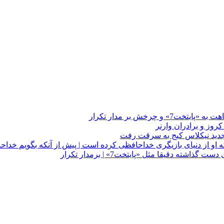
چرخش بر مدار تکرار
 او از دنیای بازیگری خداحافظی کرده است | پیش از آنکه بگویم خداح
دقیقا مثل «پایتخت7» | برمدار تکرار