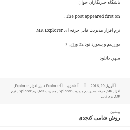
باشگاه خبرنگاران جوان
The post appeared first on .
نرم افزار مدیریت فایل حرفه ای MK Explorer
یوزرنیم و پسورد نود 32 ورژن 7
میهن دانلود
آوریل 29, 2016
ارسال
نویسنده
فانتزی
دسته‌ها
Explorer فایل
برچسب‌ها
,
افزار Explorer
,
افزار MK
شده
,
حرفه
,
مدیریت
,
مدیریت Explorer
,
مدیریت MK
,
نرم Explorer
,
نرم
MK
,
در
نرم فایل
راهبری
پیشین
نوشته
روش شامی کنجدی
نوشته
قبلی: