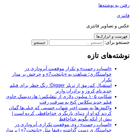
رفتن به نوشته‌ها
فانتزی
عکس و تصاویر فانتزی
فهرست و ابزارک‌ها
جستجو برای:
نوشته‌های تازه
«اسباب زحمت» و تکرار موقعیت آبروداری در
خواستگاری؛ شباهت به «پایتخت7» و چرخش بر مدار
تکرار
استقبال کم‌رمق از تریلر Digger؛ زنگ خطر برای فیلم
جدید تام کروز و برادران وارنر
شکایت ۱۰۵ میلیون دلاری از نتفلیکس؛ هارددیسک حاوی
فیلم جدید نیکلاس کیج به سرقت رفت
واکنش‌ها به پست اخیر شهاب حسینی که خیلی‌ها گمان
کردند که او از دنیای بازیگری خداحافظی کرده است |
پیش از آنکه بگویم خداحافظ
«اسباب زحمت» روی موقعیت تکراری آبروداری در
خواستگاری دست گذاشته دقیقا مثل «پایتخت7» | برمدار