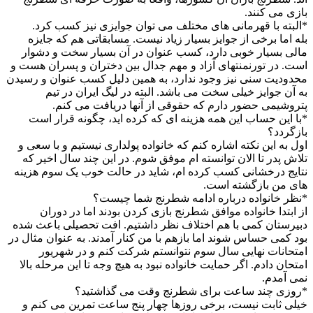
بازی می کنند.
*البته با قهرمانی های مختلف می توان جوایزی نیز کسب کرد.
بله اما برخی از جوایز بسیار زیاد نیست. مسابقاتی هم که جایزه
مالی بسیار خوبی دارد، کسب عنوان در آن بسیار سخت و دشوار
است. در تورنمنتهای آزاد و مهم جدال بین دختران و پسران هست و
محدودیت سنی نیز وجود ندارد، به همین دلیل کسب عنوان و رسیدن
به آن جوایز خیلی سخت می باشد. البته در لیگ ایران در تیم
پتروشیمی حضور دارم که حقوقی از آنها دریافت می کنم.
*با این حساب این همه هزینه ای که کرده اید، چگونه قرار است
بازگردد؟
اول به این نکته اشاره کنم که خانواده پولداری نیستیم و با سعی و
تلاش پدر تا الان توانسته ام موفق شوم. در این چند سال اخیر که
نتایج درخشانی کسب کرده ام، شاید در حالت خوب یک سوم هزینه
های من بازگشته است.
*نظر خانواده درباره ادامه شطرنج شما چیست؟
از ابتدا خانواده موافق شطرنج بازی کردن بودند اما در دوران
دبیرستان کمی با هم اختلاف نظر داشتیم. افت تحصیلی باعث شده
بود کمی حساس شوند اما بازهم با من کنار آمدند. به عنوان مثال در
امتحانات نهایی سال سوم نتوانستم شرکت کنم و در شهریور
امتحان دادم. اگر حمایت خانواده نبود به هیچ وجه تا این مرحله بالا
نمی آمدم.
*روزی چند ساعت برای شطرنج وقت می گذاشتید؟
خیلی ثابت نیست، برخی روزها چهار پنج ساعت تمرین می کنم و