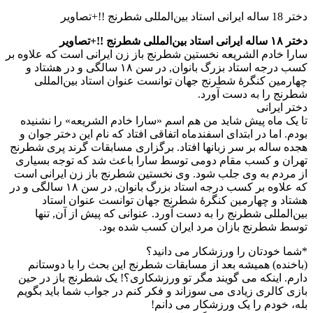
دختر 18 ساله ایرانی استاد بین‌المللی شطرنج !!+تصاویر
دختر ۱۸ ساله ایرانی استاد بین‌المللی شطرنج !!+تصاویر
سارا خادم الشریعه نخستین شطرنج باز زن ایرانی است که علاوه بر
کسب درجه استاد بزرگ بانوان, در سن ۱۸ سالگی و در هشتاد و
چهارمین کنگرهٔ شطرنج جهان توانست عنوان استاد بین‌المللی
شطرنج را به دست آورد.
دختر ایرانی
تا یک ماه پیش شاید من هم اسم «سارا خادم الشریعه» را نشنیده
بودم. اما در ابتدای اسفندماه اتفاقی افتاد که نام این دختر جوان و
هجده ساله بر سر زبانها افتاد. برگزاری مسابقات گرند پری شطرنج
تهران و کسب مقام دومی توسط سارا باعث شد که توجه بسیاری
از مردم به وی جلب شود. وی نخستین شطرنج باز زن ایرانی است
که علاوه بر کسب درجه استاد بزرگ بانوان, در سن ۱۸ سالگی و در
هشتاد و چهارمین کنگرهٔ شطرنج جهان توانست عنوان استاد
بین‌المللی شطرنج را به دست آورد. عنوانی که پیش از آن, تنها
توسط شطرنج بازان مرد ایران کسب شده بود.
*شما خودتان را ورزشکار می دانید؟
(باخنده) همیشه بعد از مسابقات شطرنج این بحث را با دوستانم
دارم. اینکه می گویند مگر تو ورزشکاری؟! یک شطرنج باز در حین
بازی کالری زیادی می سوزاند و فکر کنم در جواب شما باید بگویم
بله، خودم را یک ورزشکار می دانم!