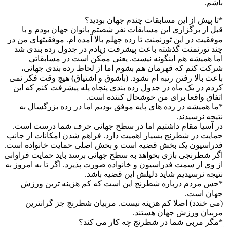
باشم.
*تا پیش از این مسابقات چندم جهان بودید؟
قبل از برگزاری این مسابقات نفر شصتم بانوان جهان بودم و با
موفقیت در این تورنمنت تا رده چهلم بالا آمده ام. موفقیتهای من در
چند تورنمنت گذشته باعث پیشرفت زیادم در جدول رده بندی شد
اما همیشه هم اینگونه نیست. یعنی ممکن است در مسابقاتی
شرکت کنم که قهرمان هم بشوم اما از لحاظ رده بندی جهانی،
باعث بالا رفتن رتبه ام نشود. (باشوق و اشتیاق) هیچ وقت فکر نمی
کردم در یک ماه در جدول رده بندی پنچاه پله پیشرفت کنم که این
اتفاق واقعا برای من خوشحال کننده است.
*ما همیشه در رده های پایه موفق بودیم اما در رده بزرگسال به
نتیجه نرسیدند.
در آسیا مقام داشتیم اما در سطح جهانی حرف شما درست است.
حمایت در شطرنج بسیار اهمیت دارد. فراهم شدن امکانات از جانب
فدراسیون یک بخش قضیه است و بخش اصلی حمایت خانواده است.
اگر شطرنجی بازی بخواهد به سطح جهانی برسد باید حمایت فراوانی
از وی از سمت فدراسیون و خانواده صورت پذیرد. اگر تا به امروز به
نتیجه نرسیدیم شاید دلیلش این قضیه باشد.
*حس مردم درباره شطرنج این است که کم هزینه ترین ورزش
جهان است.
(می خندد) اصلا کم هزینه نیست. مربیان شطرنج جز گرانترین
مربیان ورزش جهان هستند.
*مگر مربی شما در شطرنج چه کار می کند؟