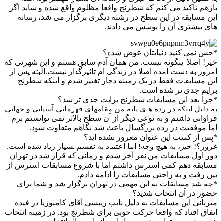
بازهم تاکید می کنم که شطرنج واقعا مظلوم واقع شده و شاید اگر
این مسابقه در این سطح در رشته دیگری برگزار می شد، رسانه
های بیشتری آن را پوشش می دادند.
*حس نمی کنید دنیایتان عوض شده؟
خیر! اصلا اینگونه نیست. من همان آدم سابق هستم و این شهرتی که
امروز به دست امده اصلا در زندگی ام تاثیرگذار نیست.البته پس از
این مسابقات فقط در یک زمینه دچار تغییر شدم و اینکه شطرنج
برایم جدی تر شده است.
*چرا بعد این مسابقات شطرنج برایت جدی تر شد؟
به دلیل اینکه در رده های پایه من مقامهای قهرمانی آسیایی و جهانی
فراوانی داشتم و به نوعی دیگر از آن سطح بالاتر نمی توانستم برم
اما موفقیت در رده بزرگسال باعث شد نگاهم متفاوت شود.
*پس از کسب این عنوان مغرور نشده اید؟
غرور؟! خیر، به هیچ وجه! اما اعتماد به نفسم بسیار زیاد شده است.
دور اول مسابقات من نفر آخر شدم و زمانی که قرار شد در تهران
مسابقه دهم کمی استرس داشتم اما با شروع مسابقات استرس از
بین رفت و به راحتی مسابقات را ادامه دادم.
*چه شد مسابقات به این مهمی در تهران برگزار شد و شما برای
حضور در آن انتخاب شدید؟
میزبانی این مسابقات به دلیل نایب رییسی آقای کامبوزیا در فیده
اتفاق افتاد که واقعا حرکت خوبی برای شطرنج بود. در زمینه انتخاب