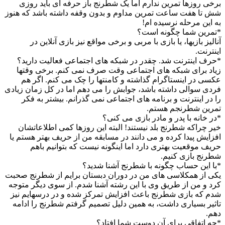
برخی روزها تمرین ندارم اما یک شطرنج باز حرفه ای باید روزی
شش تا هفت ساعت تمرین مداوم و بدون وقفه داشته باشد که هنوز
به این مرحله نرسیده ام!
*تمرین شما چگونه است؟
آنالیز بازیها، یا بازی با مربی و برخی مواقع نیز بازی آنلاین در
اینترنت.
*حرف اینترنت شد. چقدر در شبکه های اجتماعی فعالیت دارید؟
زیاد برای شبکه های اجتماعی وقت صرف نمی کنم. برخی وقتها
عکسی در اینستاگرام گذاشته و کامنتها را چک می کنم. اگر هم
فردی سوالی داشته باشد، جوابش را می دهم اما در کل زمان زیادی
را در اینترنت و برنامه های اجتماعی نمی گذرانم. بیشتر به فکر
تمرین شطرنجم هستم.
*در خانه با پدر و مادر بازی می کنی؟
خیر چراکه شطرنج بلد نیستند! البته این روزها کمی اطلاعاتشان
افزایش پیدا کرده و می دانند در مسابقه من از حریف بهتر هستم یا
حریف موقعیت بهتری دارد اما اینگونه نیست که بتوانیم باهم
شطرنج بازی کنیم.
*با این حساب چگونه با شطرنج آشنا شدید؟
یکی از همکلاسی های من در دوران دبستان برایم از شطرنج صحبت
کرد و من از طریق وی با این رشته آشنا شدم. از سوی دیگر متوجه
شدم که بازی شطرنج باعث افزایش تمرکز شده و در درسهایم نیز
تاثیر بسیاری داشت، به همین دلیل تصمیم گرفتم شطرنج را ادامه
دهم.
*چه اتفاقی برای آن دوست شما افتاد؟