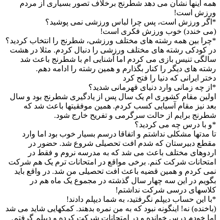
همه اینها نشان می دهد شطرنج برخلاف تصور بسیاری از مردم
ورزش است!
*اگر ورزش است، پس چرا لباس ورزشی نمی پوشید؟
(می خندد) خوب ورزش فکری است!
*چرا بین همه رشته های مختلف ورزشی، شطرنج را انتخاب کردید؟
در کودکی رشته های مختلف ورزشی را دنبال کردم. مثلا در هشت
سالگی تنیس بازی می کردم اما آشنایی ام با شطرنج باعث شد
رشته های دیگر را کنار بگذارم و همین رشته را ادامه دهم.
دختر ایرانی که دنیا را فتح کرد
*از چه زمانی وارد دنیای قهرمانی شدید؟
اولین مقام کشوری ام یک سال پس از یادگیری شطرنج بود و سال
بعد نیز مقام آسیایی کسب کردم. همین موفقیتها باعث شد که
شطرنج برایم از حالت سرگرمی و تفریح خارج شود.
*و با درس چه می کردید؟
تا مدتها مشکلی نداشتم و اتفاقا درسم بسیار خوب بود اما وارد
مقطع دبیرستان که شدم افت تحصیلی شروع شد. حضور در
اردوهای مختلف باعث می شد که به مدرسه نروم و فقط در
امتحانات شرکت کنم. برخی مواقع در امتحانات ترم یک هم شرکت
نمی کردم و همین قضیه باعث افت تحصیلی من شد. در واقع باید
بگویم در این سه چهار سال گذشته در مجموع یک ماه هم در
کلاسهای درسی شرکت نداشتم!
*با این حساب دیپلم نگرفتید، به شما دیپلم دادند!
(باخنده) نه! اینگونه نبود که به من نمره بدهند. کمکهایی شاید می شد
اما خودم درس خوانده و در امتحانات شرکت کرده و دیپلم گرفتم.