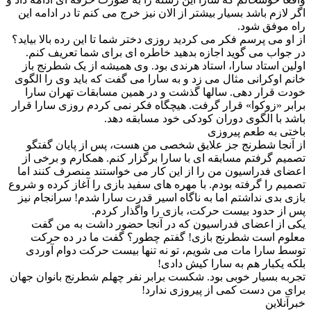
اگر لازم باشد بسیار بیشتر از الان نیز خرج می کنم تا در ادامه این
راه موفق شود.
از او می پرسم فکر می کردید روزی دختر شما تا این رده بالا بیاید؟
در جواب می گوید اجازه بدهید خاطره ای برای شما تعریف کنم.
اولین استاد سارا، استاد هرندی بود. وی همیشه از یک شطرنج باز
خانم اوکرانی مثال می زد و به سارا می گفت که باید وی را الگوی
خودت قرار دهی. سالها گذشت و در همین مسابقات تهران سارا
برابر «زوکوا» قرار گرفت. هیچگاه فکر نمی کردم روزی سارا قرار
باشد با الگوی دوران کودکی خود مسابقه دهد.
باختی به طعم پیروزی
از آنجا شطرنج جز علایق شخصی من هست، پس از پایان گفتگو
تصمیم گرفتم مسابقه ای با سارا برگزار کنم. همکارم و برخی از
اعضای فدراسیون من را از این کار می خواستند منصرف کنند اما
تصمیم را گرفته بودم. با مهره های سفید بازی را آغاز کرده و شروع
بازی بدی نداشتم اما به ناگاه اسیر قدرت سارا شدم! سرانجام نیز
پس از حدود بیست حرکت، بازی را واگذار کردم.
یکی از اعضای فدراسیون که در آنجا حضور داشت به من گفت
معلوم است شطرنج بازی! گفتم چطور؟ گفت ما در ده حرکت
توسط سارا مات می شویم، تو نه تنها بیست حرکت دوام آوردی
بلکه یکبار هم به سارا کیش دادی!
تجربه بسیار خوبی بود. شکست برابر نفر چهلم شطرنج بانوان جهان
برای من دست کمی از پیروزی ندارد!
خبرآنلاین