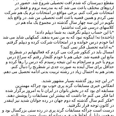
مقطع دبیرستان که شدم افت تحصیلی شروع شد. حضور در
اردوهای مختلف باعث می شد که به مدرسه نروم و فقط در
امتحانات شرکت کنم. برخی مواقع در امتحانات ترم یک هم شرکت
نمی کردم و همین قضیه باعث افت تحصیلی من شد. در واقع باید
بگویم در این سه چهار سال گذشته در مجموع یک ماه هم در
کلاسهای درسی شرکت نداشتم!
*با این حساب دیپلم نگرفتید، به شما دیپلم دادند!
(باخنده) نه! اینگونه نبود که به من نمره بدهند. کمکهایی شاید می شد
اما خودم درس خوانده و در امتحانات شرکت کرده و دیپلم گرفتم.
*به ادامه تحصیل فکر نمی کنید؟
امسال باید در کنکور شرکت می کردم که فعالیتهایم در شطرنج
مانع این قضیه شد. خیلی هم با خودم کلنجار رفتم که سراغ درس
بروم یا خیر و سرانجام به این نتیجه رسیدم که درس را رها کرده و
حداقل برای سال آینده به صورت جدی تر شطرنج را دنبال کنم.
بعدتر هم به احتمال زیاد در رشته تربیت بدنی ادامه تحصیل می دهم.
*در این چند روز گذشته بسیار مشهور شدید.
انعکاس خبری مسابقات گرند پری خوب بود چراکه مهمترین
مسابقه ای بود که در بخش بانوان در ایران تا به امروز برگزار شده
اما فکر می کنم جا داشت که بیشتر این مسابقات را پوشش دهند.
*فکر کنم سال گذشته که دوم جهان در رده جوانان شدید نیز اینقدر
در کانون توجه قرار نگرفتید.
درست است چراکه مسابقات گرند پری در رده سنی بزرگسال بود و
به همین دلیل از لحاظ خبری و رسانه ای بسیار مهمتر بود. البته