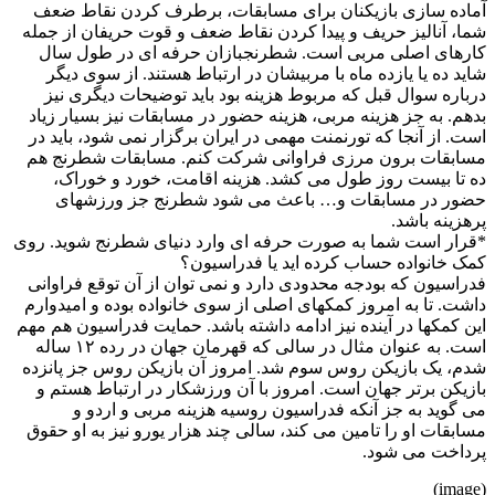
آماده سازی بازیکنان برای مسابقات، برطرف کردن نقاط ضعف
شما، آنالیز حریف و پیدا کردن نقاط ضعف و قوت حریفان از جمله
کارهای اصلی مربی است. شطرنجبازان حرفه ای در طول سال
شاید ده یا یازده ماه با مربیشان در ارتباط هستند. از سوی دیگر
درباره سوال قبل که مربوط هزینه بود باید توضیحات دیگری نیز
بدهم. به جز هزینه مربی، هزینه حضور در مسابقات نیز بسیار زیاد
است. از آنجا که تورنمنت مهمی در ایران برگزار نمی شود، باید در
مسابقات برون مرزی فراوانی شرکت کنم. مسابقات شطرنج هم
ده تا بیست روز طول می کشد. هزینه اقامت، خورد و خوراک،
حضور در مسابقات و… باعث می شود شطرنج جز ورزشهای
پرهزینه باشد.
*قرار است شما به صورت حرفه ای وارد دنیای شطرنج شوید. روی
کمک خانواده حساب کرده اید یا فدراسیون؟
فدراسیون که بودجه محدودی دارد و نمی توان از آن توقع فراوانی
داشت. تا به امروز کمکهای اصلی از سوی خانواده بوده و امیدوارم
این کمکها در آینده نیز ادامه داشته باشد. حمایت فدراسیون هم مهم
است. به عنوان مثال در سالی که قهرمان جهان در رده ۱۲ ساله
شدم، یک بازیکن روس سوم شد. امروز آن بازیکن روس جز پانزده
بازیکن برتر جهان است. امروز با آن ورزشکار در ارتباط هستم و
می گوید به جز آنکه فدراسیون روسیه هزینه مربی و اردو و
مسابقات او را تامین می کند، سالی چند هزار یورو نیز به او حقوق
پرداخت می شود.
(image)