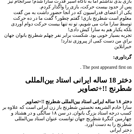
بازی بدی نداشتم اما به ناگاه اسیر قدرت سارا شدم! سرانجام نیز
پس از حدود بیست حرکت، بازی را واگذار کردم.
یکی از اعضای فدراسیون که در آنجا حضور داشت به من گفت
معلوم است شطرنج بازی! گفتم چطور؟ گفت ما در ده حرکت
توسط سارا مات می شویم، تو نه تنها بیست حرکت دوام آوردی
بلکه یکبار هم به سارا کیش دادی!
تجربه بسیار خوبی بود. شکست برابر نفر چهلم شطرنج بانوان جهان
برای من دست کمی از پیروزی ندارد!
خبرآنلاین
گرداوری:
The post appeared first on .
دختر 18 ساله ایرانی استاد بین‌المللی
شطرنج !!+تصاویر
دختر ۱۸ ساله ایرانی استاد بین‌المللی شطرنج !!+تصاویر
سارا خادم الشریعه نخستین شطرنج باز زن ایرانی است که علاوه بر
کسب درجه استاد بزرگ بانوان, در سن ۱۸ سالگی و در هشتاد و
چهارمین کنگرهٔ شطرنج جهان توانست عنوان استاد بین‌المللی
شطرنج را به دست آورد.
دختر ایرانی