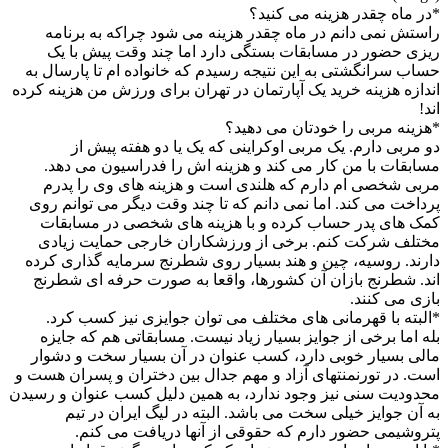
*در ماه چقدر هزینه می کنید؟
راستش نمی دانم در ماه چقدر هزینه می شود چراکه به برنامه
ریزی حضور در مسابقات بستگی دارد اما چند وقت پیش با یک
حساب سرانگشتی به این نتیجه رسیدم که خانواده ام تا پارسال به
اندازه هزینه خرید یک آپارتمان در تهران برای ورزش من هزینه کرده
اند!
*هزینه مربی را خودتان می دهید؟
دو مربی دارم. یک مربی اوکراینی که یک یا دو هفته پیش از
مسابقات با من کار می کند و هزینه اش را فدراسیون می دهد.
مربی شخصی ام دارم که هلندی است و هزینه های وی را پدرم
پرداخت می کند. اما نمی دانم که تا چند وقت دیگر می توانم روی
کمک های پدر حساب کرده و با هزینه های شخصی در مسابقات
مختلف شرکت کنم. برخی از ورزشکاران خارجی حمایت زیادی
دارند. روسیه، چین و هند بسیار روی شطرنج سرمایه گذاری کرده
اند. شطرنج بازان آن کشورها، واقعا به صورت حرفه ای شطرنج
بازی می کنند.
*البته با قهرمانی های مختلف می توان جوایزی نیز کسب کرد.
بله اما برخی از جوایز بسیار زیاد نیست. مسابقاتی هم که جایزه
مالی بسیار خوبی دارد، کسب عنوان در آن بسیار سخت و دشوار
است. در تورنمنتهای آزاد و مهم جدال بین دختران و پسران هست و
محدودیت سنی نیز وجود ندارد، به همین دلیل کسب عنوان و رسیدن
به آن جوایز خیلی سخت می باشد. البته در لیگ ایران در تیم
پتروشیمی حضور دارم که حقوقی از آنها دریافت می کنم.