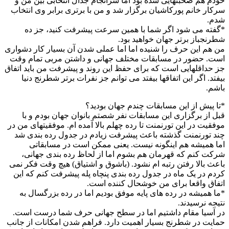
خودم هم صحبتهایی شده بود اما سرانجام جدال انتخابی بین من و
سرکار خانم پورکاشیان برگزار شد و من با برتری برابر وی انتخاب
شدم.
*گفته می شود اگر شما با همین سرعت پیشرفت کنید، جز ده
شطرنجباز برتر جهان خواهید بود.
من هم این حرف را شنیده اما اما عملی شدن آن بسیار کار دشواری
است. حضور در مسابقات مختلف جهانی و داشتن مربی تمام وقت
جز حداقلهایی است که برای حفظ این روند و پیشرفت من باید اتفاق
بیفتد. اگر این اتفاقها بیفتد می توانم جز نفرات برتر شطرنج دنیا
باشم.
*تا پیش از این مسابقات چندم جهان بودید؟
قبل از برگزاری این مسابقات نفر شصتم بانوان جهان بودم و با
موفقیت در این تورنمنت تا رده چهلم بالا آمده ام. موفقیتهای من در
چند تورنمنت گذشته باعث پیشرفت زیادم در جدول رده بندی شد
اما همیشه هم اینگونه نیست. یعنی ممکن است در مسابقاتی
شرکت کنم که قهرمان هم بشوم اما از لحاظ رده بندی جهانی،
باعث بالا رفتن رتبه ام نشود. (باشوق و اشتیاق) هیچ وقت فکر نمی
کردم در یک ماه در جدول رده بندی پنچاه پله پیشرفت کنم که این
اتفاق واقعا برای من خوشحال کننده است.
*ما همیشه در رده های پایه موفق بودیم اما در رده بزرگسال به
نتیجه نرسیدند.
در آسیا مقام داشتیم اما در سطح جهانی حرف شما درست است.
حمایت در شطرنج بسیار اهمیت دارد. فراهم شدن امکانات از جانب