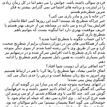
فردی سوالی داشته باشد، جوابش را می دهم اما در کل زمان زیادی
را در اینترنت و برنامه های اجتماعی نمی گذرانم. بیشتر به فکر
تمرین شطرنجم هستم.
*در خانه با پدر و مادر بازی می کنی؟
خیر چراکه شطرنج بلد نیستند! البته این روزها کمی اطلاعاتشان
افزایش پیدا کرده و می دانند در مسابقه من از حریف بهتر هستم یا
حریف موقعیت بهتری دارد اما اینگونه نیست که بتوانیم باهم
شطرنج بازی کنیم.
*با این حساب چگونه با شطرنج آشنا شدید؟
یکی از همکلاسی های من در دوران دبستان برایم از شطرنج صحبت
کرد و من از طریق وی با این رشته آشنا شدم. از سوی دیگر متوجه
شدم که بازی شطرنج باعث افزایش تمرکز شده و در درسهایم نیز
تاثیر بسیاری داشت، به همین دلیل تصمیم گرفتم شطرنج را ادامه
دهم.
*چه اتفاقی برای آن دوست شما افتاد؟
اتفاق خاصی نیفتاد، تنها شطرنج را رها کرد! با هم در ارتباط هستیم.
وی امروز به پنج زبان مسلط است و درس را جدی دنبال می کند.
گفتگوی پیش بینی نشده!
در انتهای مصاحبه متوجه شدم که پدر سارا نیز در گوشه ای از
سالنی که گفتگو را در آن انجام دادیم حضور داشته و به حرفهایمان
گوش می کند. چند کلامی با وی همکلام شدیم. از او می پرسم این
همه خرج کرده اید… وی اجازه نمی دهد که جمله ام تمام شود. با
خوشحالی می گوید اصلا پشیمان نیستم! می دانم سوالتان چه بود.
واقعا خوشحالم که سارا این رشته را به صورت حرفه ای ادامه داد و