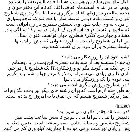
تا یک ماه پیش شاید من هم اسم «سارا خادم الشریعه» را نشنیده
بودم. اما در ابتدای اسفندماه اتفاقی افتاد که نام این دختر جوان و
هجده ساله بر سر زبانها افتاد. برگزاری مسابقات گرند پری شطرنج
تهران و کسب مقام دومی توسط سارا باعث شد که توجه بسیاری
از مردم به وی جلب شود. وی نخستین شطرنج باز زن ایرانی است
که علاوه بر کسب درجه استاد بزرگ بانوان, در سن ۱۸ سالگی و در
هشتاد و چهارمین کنگرهٔ شطرنج جهان توانست عنوان استاد
بین‌المللی شطرنج را به دست آورد. عنوانی که پیش از آن, تنها
توسط شطرنج بازان مرد ایران کسب شده بود.
*شما خودتان را ورزشکار می دانید؟
(باخنده) همیشه بعد از مسابقات شطرنج این بحث را با دوستانم
دارم. اینکه می گویند مگر تو ورزشکاری؟! یک شطرنج باز در حین
بازی کالری زیادی می سوزاند و فکر کنم در جواب شما باید بگویم
بله، خودم را یک ورزشکار می دانم!
*جز شطرنج ورزش دیگری انجام می دهید؟
به طور حتم لازم است که برای رشته های دیگر نیز وقت بگذارم اما
آنقدر درگیر شطرنج هستم که این اتفاق تا به امروز رخ نداده است.
(image)
*در مسابقه چقدر کالری می سوزانید؟
دقیقش را نمی دانم اما می دانم پنج تا شش ساعت پشت میز
شطرنج نشستن و مسابقه دادن، بسیار سخت است. ضمن اینکه ما
پس از پایان تورنمنت برخی مواقع تا چهار پنج کیلو وزن کم می کنیم.