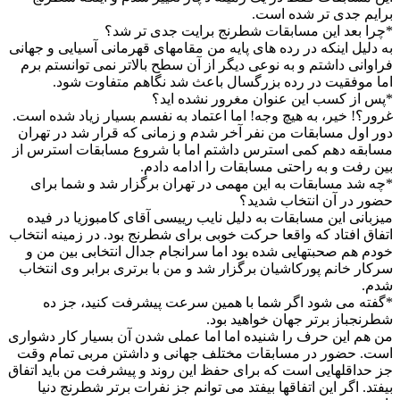
برایم جدی تر شده است.
*چرا بعد این مسابقات شطرنج برایت جدی تر شد؟
به دلیل اینکه در رده های پایه من مقامهای قهرمانی آسیایی و جهانی
فراوانی داشتم و به نوعی دیگر از آن سطح بالاتر نمی توانستم برم
اما موفقیت در رده بزرگسال باعث شد نگاهم متفاوت شود.
*پس از کسب این عنوان مغرور نشده اید؟
غرور؟! خیر، به هیچ وجه! اما اعتماد به نفسم بسیار زیاد شده است.
دور اول مسابقات من نفر آخر شدم و زمانی که قرار شد در تهران
مسابقه دهم کمی استرس داشتم اما با شروع مسابقات استرس از
بین رفت و به راحتی مسابقات را ادامه دادم.
*چه شد مسابقات به این مهمی در تهران برگزار شد و شما برای
حضور در آن انتخاب شدید؟
میزبانی این مسابقات به دلیل نایب رییسی آقای کامبوزیا در فیده
اتفاق افتاد که واقعا حرکت خوبی برای شطرنج بود. در زمینه انتخاب
خودم هم صحبتهایی شده بود اما سرانجام جدال انتخابی بین من و
سرکار خانم پورکاشیان برگزار شد و من با برتری برابر وی انتخاب
شدم.
*گفته می شود اگر شما با همین سرعت پیشرفت کنید، جز ده
شطرنجباز برتر جهان خواهید بود.
من هم این حرف را شنیده اما اما عملی شدن آن بسیار کار دشواری
است. حضور در مسابقات مختلف جهانی و داشتن مربی تمام وقت
جز حداقلهایی است که برای حفظ این روند و پیشرفت من باید اتفاق
بیفتد. اگر این اتفاقها بیفتد می توانم جز نفرات برتر شطرنج دنیا