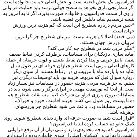
فدراسیون یک بخش قضیه است و بخش اصلی حمایت خانواده است.
اگر شطرنجی بازی بخواهد به سطح جهانی برسد باید حمایت فراوانی
از وی از سمت فدراسیون و خانواده صورت پذیرد. اگر تا به امروز به
نتیجه نرسیدیم شاید دلیلش این قضیه باشد.
*حس مردم درباره شطرنج این است که کم هزینه ترین ورزش
جهان است.
(می خندد) اصلا کم هزینه نیست. مربیان شطرنج جز گرانترین
مربیان ورزش جهان هستند.
*مگر مربی شما در شطرنج چه کار می کند؟
آماده سازی بازیکنان برای مسابقات، برطرف کردن نقاط ضعف
شما، آنالیز حریف و پیدا کردن نقاط ضعف و قوت حریفان از جمله
کارهای اصلی مربی است. شطرنجبازان حرفه ای در طول سال
شاید ده یا یازده ماه با مربیشان در ارتباط هستند. از سوی دیگر
درباره سوال قبل که مربوط هزینه بود باید توضیحات دیگری نیز
بدهم. به جز هزینه مربی، هزینه حضور در مسابقات نیز بسیار زیاد
است. از آنجا که تورنمنت مهمی در ایران برگزار نمی شود، باید در
مسابقات برون مرزی فراوانی شرکت کنم. مسابقات شطرنج هم
ده تا بیست روز طول می کشد. هزینه اقامت، خورد و خوراک،
حضور در مسابقات و… باعث می شود شطرنج جز ورزشهای
پرهزینه باشد.
*قرار است شما به صورت حرفه ای وارد دنیای شطرنج شوید. روی
کمک خانواده حساب کرده اید یا فدراسیون؟
فدراسیون که بودجه محدودی دارد و نمی توان از آن توقع فراوانی
داشت. تا به امروز کمکهای اصلی از سوی خانواده بوده و امیدوارم