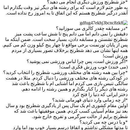
*جز شطرنج ورزش دیگری انجام می دهید؟
به طور حتم لازم است که برای رشته های دیگر نیز وقت بگذارم اما
آنقدر درگیر شطرنج هستم که این اتفاق تا به امروز رخ نداده است.
*در مسابقه چقدر کالری می سوزانید؟
دقیقش را نمی دانم اما می دانم پنج تا شش ساعت پشت میز
شطرنج نشستن و مسابقه دادن، بسیار سخت است. ضمن اینکه ما
پس از پایان تورنمنت برخی مواقع تا چهار پنج کیلو وزن کم می کنیم.
همه اینها نشان می دهد شطرنج برخلاف تصور بسیاری از مردم
ورزش است!
*اگر ورزش است، پس چرا لباس ورزشی نمی پوشید؟
(می خندد) خوب ورزش فکری است!
*چرا بین همه رشته های مختلف ورزشی، شطرنج را انتخاب کردید؟
در کودکی رشته های مختلف ورزشی را دنبال کردم. مثلا در هشت
سالگی تنیس بازی می کردم اما آشنایی ام با شطرنج باعث شد
رشته های دیگر را کنار بگذارم و همین رشته را ادامه دهم.
دختر ایرانی که دنیا را فتح کرد
*از چه زمانی وارد دنیای قهرمانی شدید؟
اولین مقام کشوری ام یک سال پس از یادگیری شطرنج بود و سال
بعد نیز مقام آسیایی کسب کردم. همین موفقیتها باعث شد که
شطرنج برایم از حالت سرگرمی و تفریح خارج شود.
*و با درس چه می کردید؟
تا مدتها مشکلی نداشتم و اتفاقا درسم بسیار خوب بود اما وارد