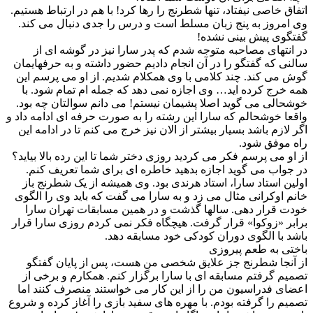
اتفاق خاصی نیفتاد، تنها شطرنج را رها کرد! با هم در ارتباط هستیم.
وی امروز به پنج زبان مسلط است و درس را جدی دنبال می کند.
گفتگوی پیش بینی نشده!
در انتهای مصاحبه متوجه شدم که پدر سارا نیز در گوشه ای از
سالنی که گفتگو را در آن انجام دادیم حضور داشته و به حرفهایمان
گوش می کند. چند کلامی با وی همکلام شدیم. از او می پرسم این
همه خرج کرده اید… وی اجازه نمی دهد که جمله ام تمام شود. با
خوشحالی می گوید اصلا پشیمان نیستم! می دانم سوالتان چه بود.
واقعا خوشحالم که سارا این رشته را به صورت حرفه ای ادامه داد و
اگر لازم باشد بسیار بیشتر از الان نیز خرج می کنم تا در ادامه این
راه موفق شود.
از او می پرسم فکر می کردید روزی دختر شما تا این رده بالا بیاید؟
در جواب می گوید اجازه بدهید خاطره ای برای شما تعریف کنم.
اولین استاد سارا، استاد هرندی بود. وی همیشه از یک شطرنج باز
خانم اوکرانی مثال می زد و به سارا می گفت که باید وی را الگوی
خودت قرار دهی. سالها گذشت و در همین مسابقات تهران سارا
برابر «زوکوا» قرار گرفت. هیچگاه فکر نمی کردم روزی سارا قرار
باشد با الگوی دوران کودکی خود مسابقه دهد.
باختی به طعم پیروزی
از آنجا شطرنج جز علایق شخصی من هست، پس از پایان گفتگو
تصمیم گرفتم مسابقه ای با سارا برگزار کنم. همکارم و برخی از
اعضای فدراسیون من را از این کار می خواستند منصرف کنند اما
تصمیم را گرفته بودم. با مهره های سفید بازی را آغاز کرده و شروع