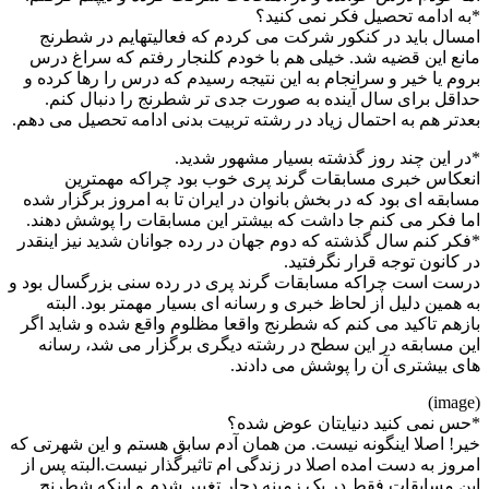
*به ادامه تحصیل فکر نمی کنید؟
امسال باید در کنکور شرکت می کردم که فعالیتهایم در شطرنج
مانع این قضیه شد. خیلی هم با خودم کلنجار رفتم که سراغ درس
بروم یا خیر و سرانجام به این نتیجه رسیدم که درس را رها کرده و
حداقل برای سال آینده به صورت جدی تر شطرنج را دنبال کنم.
بعدتر هم به احتمال زیاد در رشته تربیت بدنی ادامه تحصیل می دهم.
*در این چند روز گذشته بسیار مشهور شدید.
انعکاس خبری مسابقات گرند پری خوب بود چراکه مهمترین
مسابقه ای بود که در بخش بانوان در ایران تا به امروز برگزار شده
اما فکر می کنم جا داشت که بیشتر این مسابقات را پوشش دهند.
*فکر کنم سال گذشته که دوم جهان در رده جوانان شدید نیز اینقدر
در کانون توجه قرار نگرفتید.
درست است چراکه مسابقات گرند پری در رده سنی بزرگسال بود و
به همین دلیل از لحاظ خبری و رسانه ای بسیار مهمتر بود. البته
بازهم تاکید می کنم که شطرنج واقعا مظلوم واقع شده و شاید اگر
این مسابقه در این سطح در رشته دیگری برگزار می شد، رسانه
های بیشتری آن را پوشش می دادند.
(image)
*حس نمی کنید دنیایتان عوض شده؟
خیر! اصلا اینگونه نیست. من همان آدم سابق هستم و این شهرتی که
امروز به دست امده اصلا در زندگی ام تاثیرگذار نیست.البته پس از
این مسابقات فقط در یک زمینه دچار تغییر شدم و اینکه شطرنج