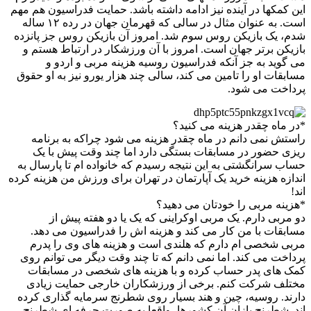
این کمکها در آینده نیز ادامه داشته باشد. حمایت فدراسیون هم مهم
است. به عنوان مثال در سالی که قهرمان جهان در رده ۱۲ ساله
شدم، یک بازیکن روس سوم شد. امروز آن بازیکن روس جز پانزده
بازیکن برتر جهان است. امروز با آن ورزشکار در ارتباط هستم و
می گوید به جز آنکه فدراسیون روسیه هزینه مربی و اردو و
مسابقات او را تامین می کند، سالی چند هزار یورو نیز به او حقوق
پرداخت می شود.
*در ماه چقدر هزینه می کنید؟
راستش نمی دانم در ماه چقدر هزینه می شود چراکه به برنامه
ریزی حضور در مسابقات بستگی دارد اما چند وقت پیش با یک
حساب سرانگشتی به این نتیجه رسیدم که خانواده ام تا پارسال به
اندازه هزینه خرید یک آپارتمان در تهران برای ورزش من هزینه کرده
اند!
*هزینه مربی را خودتان می دهید؟
دو مربی دارم. یک مربی اوکراینی که یک یا دو هفته پیش از
مسابقات با من کار می کند و هزینه اش را فدراسیون می دهد.
مربی شخصی ام دارم که هلندی است و هزینه های وی را پدرم
پرداخت می کند. اما نمی دانم که تا چند وقت دیگر می توانم روی
کمک های پدر حساب کرده و با هزینه های شخصی در مسابقات
مختلف شرکت کنم. برخی از ورزشکاران خارجی حمایت زیادی
دارند. روسیه، چین و هند بسیار روی شطرنج سرمایه گذاری کرده
اند. شطرنج بازان آن کشورها، واقعا به صورت حرفه ای شطرنج