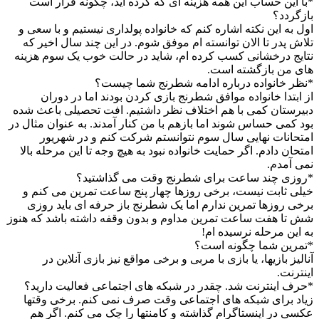
*با این حساب این همه هزینه ای که کرده اید، چگونه قرار است
بازگردد؟
اول به این نکته اشاره کنم که خانواده پولداری نیستیم و با سعی و
تلاش پدر تا الان توانسته ام موفق شوم. در این چند سال اخیر که
نتایج درخشانی کسب کرده ام، شاید در حالت خوب یک سوم هزینه
های من بازگشته است.
*نظر خانواده درباره ادامه شطرنج شما چیست؟
از ابتدا خانواده موافق شطرنج بازی کردن بودند اما در دوران
دبیرستان کمی با هم اختلاف نظر داشتیم. افت تحصیلی باعث شده
بود کمی حساس شوند اما بازهم با من کنار آمدند. به عنوان مثال در
امتحانات نهایی سال سوم نتوانستم شرکت کنم و در شهریور
امتحان دادم. اگر حمایت خانواده نبود به هیچ وجه تا این مرحله بالا
نمی آمدم.
*روزی چند ساعت برای شطرنج وقت می گذاشتید؟
خیلی ثابت نیست، برخی روزها چهار پنج ساعت تمرین می کنم و
برخی روزها تمرین ندارم اما یک شطرنج باز حرفه ای باید روزی
شش تا هفت ساعت تمرین مداوم و بدون وقفه داشته باشد که هنوز
به این مرحله نرسیده ام!
*تمرین شما چگونه است؟
آنالیز بازیها، یا بازی با مربی و برخی مواقع نیز بازی آنلاین در
اینترنت.
*حرف اینترنت شد. چقدر در شبکه های اجتماعی فعالیت دارید؟
زیاد برای شبکه های اجتماعی وقت صرف نمی کنم. برخی وقتها
عکسی در اینستاگرام گذاشته و کامنتها را چک می کنم. اگر هم