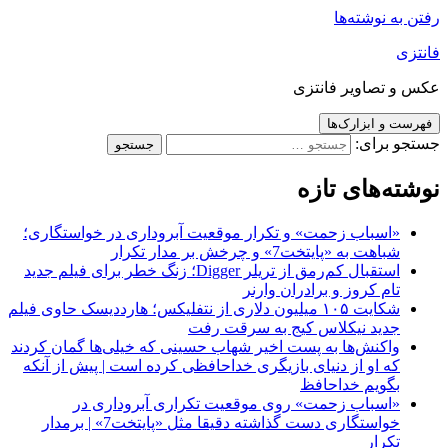
رفتن به نوشته‌ها
فانتزی
عکس و تصاویر فانتزی
فهرست و ابزارک‌ها
جستجو برای:
نوشته‌های تازه
«اسباب زحمت» و تکرار موقعیت آبروداری در خواستگاری؛
شباهت به «پایتخت7» و چرخش بر مدار تکرار
استقبال کم‌رمق از تریلر Digger؛ زنگ خطر برای فیلم جدید
تام کروز و برادران وارنر
شکایت ۱۰۵ میلیون دلاری از نتفلیکس؛ هارددیسک حاوی فیلم
جدید نیکلاس کیج به سرقت رفت
واکنش‌ها به پست اخیر شهاب حسینی که خیلی‌ها گمان کردند
که او از دنیای بازیگری خداحافظی کرده است | پیش از آنکه
بگویم خداحافظ
«اسباب زحمت» روی موقعیت تکراری آبروداری در
خواستگاری دست گذاشته دقیقا مثل «پایتخت7» | برمدار
تکرار