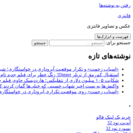
رفتن به نوشته‌ها
فانتزی
عکس و تصاویر فانتزی
فهرست و ابزارک‌ها
جستجو برای:
نوشته‌های تازه
«اسباب زحمت» و تکرار موقعیت آبروداری در خواستگاری؛ شباهت به «پایتخت7» و 
استقبال کم‌رمق از تریلر Digger؛ زنگ خطر برای فیلم جدید تام کروز و برادران وارنر
شکایت ۱۰۵ میلیون دلاری از نتفلیکس؛ هارددیسک حاوی فیلم جدید نیکلاس کیج به سرقت رفت
واکنش‌ها به پست اخیر شهاب حسینی که خیلی‌ها گمان کردند که
«اسباب زحمت» روی موقعیت تکراری آبروداری در خواستگاری دست گذاشته 
.
خرید بک لینک فالو
آپدیت نود 32
پسورد نود 32