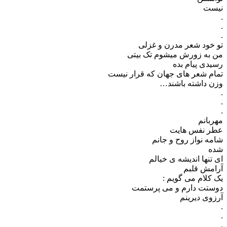
نیست
.
.
.
تو خود شعر مدرن و غزلی
من به زورش میشوم تک بیتی
رسیدی پیام بده
تمام شعر های جهان که قرار نیست
وزن داشته باشند…
.
.
.
مهربانم
عطر نفس هایت
شامه نواز روح و جانم
شده
ای تنها اندیشه ی خیالم
آرامش قلبم
یک کلام می گویم :
دوستت دارم و می پرستمت
آرزوی دیرینم
.
.
.