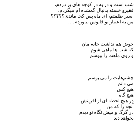
شب است و در به در کوچه های پر دردم،
فقیرو خسته بدنبال گمشده ام میگردم،
اسیر ظلمتم، ای ماه پس کجا ماندی؟؟؟؟؟
من به اعتبار تو فانوس نیاوردم….
.
.
.
حوض هم نداشت خانه مان
که شب ها ماهی شوم
و روی ماهت را ببوسم
.
.
.
چشم‌هایت را می بوسم
می دانم
هیچ کس
هیچ گاه
در هیچ لحظه ای از آفرینش
آنچه را که من
در گرگ و میش نگاه تو دیدم
نخواهد دید
.
.
.