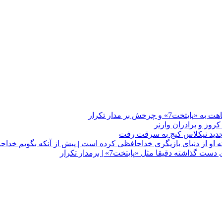
چرخش بر مدار تکرار
 او از دنیای بازیگری خداحافظی کرده است | پیش از آنکه بگویم خداح
دقیقا مثل «پایتخت7» | برمدار تکرار