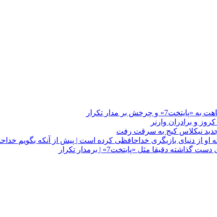
چرخش بر مدار تکرار
 او از دنیای بازیگری خداحافظی کرده است | پیش از آنکه بگویم خداح
دقیقا مثل «پایتخت7» | برمدار تکرار