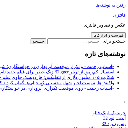
رفتن به نوشته‌ها
فانتزی
عکس و تصاویر فانتزی
فهرست و ابزارک‌ها
جستجو برای:
نوشته‌های تازه
«اسباب زحمت» و تکرار موقعیت آبروداری در خواستگاری؛ شباهت به «پایتخت7» و 
استقبال کم‌رمق از تریلر Digger؛ زنگ خطر برای فیلم جدید تام کروز و برادران وارنر
شکایت ۱۰۵ میلیون دلاری از نتفلیکس؛ هارددیسک حاوی فیلم جدید نیکلاس کیج به سرقت رفت
واکنش‌ها به پست اخیر شهاب حسینی که خیلی‌ها گمان کردند که
«اسباب زحمت» روی موقعیت تکراری آبروداری در خواستگاری دست گذاشته 
.
خرید بک لینک فالو
آپدیت نود 32
پسورد نود 32