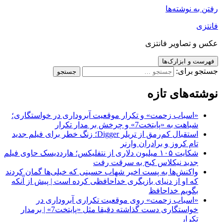
رفتن به نوشته‌ها
فانتزی
عکس و تصاویر فانتزی
فهرست و ابزارک‌ها
جستجو برای:
نوشته‌های تازه
«اسباب زحمت» و تکرار موقعیت آبروداری در خواستگاری؛
شباهت به «پایتخت7» و چرخش بر مدار تکرار
استقبال کم‌رمق از تریلر Digger؛ زنگ خطر برای فیلم جدید
تام کروز و برادران وارنر
شکایت ۱۰۵ میلیون دلاری از نتفلیکس؛ هارددیسک حاوی فیلم
جدید نیکلاس کیج به سرقت رفت
واکنش‌ها به پست اخیر شهاب حسینی که خیلی‌ها گمان کردند
که او از دنیای بازیگری خداحافظی کرده است | پیش از آنکه
بگویم خداحافظ
«اسباب زحمت» روی موقعیت تکراری آبروداری در
خواستگاری دست گذاشته دقیقا مثل «پایتخت7» | برمدار
تکرار