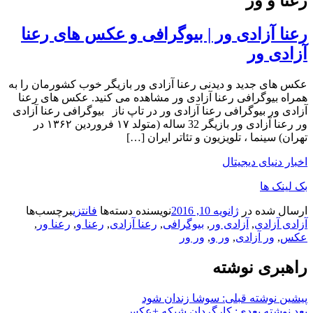
رعنا و ور
رعنا آزادی ور | بیوگرافی و عکس های رعنا
آزادی ور
عکس های جدید و دیدنی رعنا آزادی ور بازیگر خوب کشورمان را به
همراه بیوگرافی رعنا آزادی ور مشاهده می کنید. عکس های رعنا
آزادی ور بیوگرافی رعنا آزادی ور در تاپ ناز بیوگرافی رعنا آزادی
ور رعنا آزادی‌ ور بازیگر 32 ساله (متولد ۱۷ فروردین ۱۳۶۲ در
تهران) سینما ، تلویزیون و تئاتر ایران […]
اخبار دنیای دیجیتال
بک لینک ها
ارسال شده در
ژانویه 10, 2016
نویسنده
دسته‌ها
فانتزی
برچسب‌ها
آزادی آزادی
,
آزادی ور
,
بیوگرافی
,
رعنا آزادی
,
رعنا و
,
رعنا ور
,
عکس
,
ور آزادی
,
ور و
,
ور ور
راهبری نوشته
پیشین
نوشته قبلی:
سوشا زندان شود
بعد
نوشته بعدی:
کارگردان شبکه +عکس