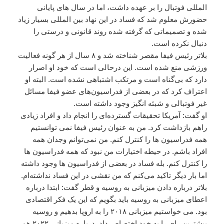
المللی فوتبال را بر عهده داشت، اما در سال های پایانی
حضورش معلوم شد که فساد در این نهاد بین المللی بسیار زیاد
شده و تصمیماتی که گرفته شده روند قانونی و درستی را
دنبال نکرده است.
بلاتر رئیس فیفا مقصر شناخته شد و ۸ سال از هر گونه فعالیت
ورزشی منع شده است. این درحالی است که خود او اصرار
دارد که بی‌گناه است و مرتکب اشتباهی نشده است. البته او
اعتراف کرد که در بعضی از فدراسیون‌های عضو فیفا مسائل
غیر فوتبالی و شبئه انگیز وجود داشته است.
او گفت: آمریکا تحقیقات گسترده‌ای را انجام داد و افراد زیادی
راهم بازداشت کرد. من به عنوان رئیس فیفا نمی توانستیم
همه فدراسیون ها را کنترل کنم. من نمی‌توانم وجدان همه
افراد باشم. در حیطه اختیارات من نبود که همه فدراسیون ها
را کنترل کنم. بله فساد در بعضی از فدراسیون ها وجود داشته
اما بار دیگر تاکید می‌کنم که من نقشی در این فساد نداشته‌ام.
بلاتر درباره دادن میزبانی به روسیه و قطر گفت: ابتدا درباره
اعطای میزبانی به روسیه باید بگویم که این یک فکر اقتصادی
بود. می خواستیم میزبانی ۲۰۱۸ را به اروپا بدهیم و روسیه
بیشترین رای را به خود اختصاص داد. درباره میزبانی ۲۰۲۲ هم