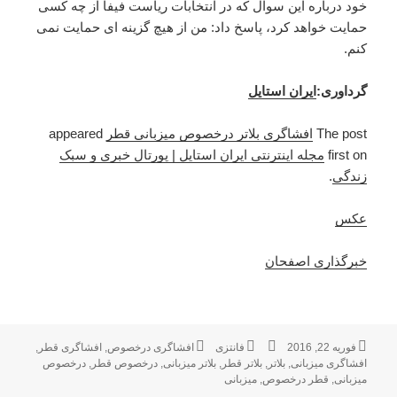
خود درباره این سوال که در انتخابات ریاست فیفا از چه کسی
حمایت خواهد کرد، پاسخ داد: من از هیچ گزینه ای حمایت نمی
کنم.
گرداوری:
ایران استایل
The post
افشاگری بلاتر درخصوص میزبانی قطر
appeared
first on
مجله اینترنتی ایران استایل | پورتال خبری و سبک
زندگی
.
عکس
خبرگذاری اصفحان
فوریه 22, 2016
ارسال
نویسنده
فانتزی
دسته‌ها
برچسب‌ها
افشاگری درخصوص
,
افشاگری قطر
,
شده
افشاگری میزبانی
,
بلاتر
,
بلاتر قطر
,
بلاتر میزبانی
,
درخصوص قطر
,
درخصوص
در
میزبانی
,
قطر درخصوص
,
میزبانی