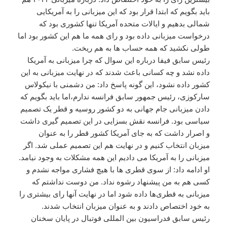
باید بگویم که ابتدا قرار بود که این میزبانی را به آمریکایی
شمالی بدهیم و ایالات متحده آمریکا تنها کشوری بود که
درخواست میزبانی داده بود و رای همه ما هم این کشور بود اما
طولی نکشید که همه حساب ها به هم ریخت.
رئیس سابق فیفا درباره این سوال که چرا میزبانی به آمریکا
داده نشد و چه کسانی باعث شدند که در نهایت میزبانی به این
کشور داده نشود، این گونه پاسخ داد: من دشمنی با نیکولاس
سارکوزی، رئیس جمهور سابق فرانسه ندارم،اما باید بگویم که
دادن میزبانی جام جهانی به دو کشور روسیه و قطر یک تصمیم
سیاسی بود. فرانسه نقش بسزایی در این تصمیم گیری داشت
و اصرار داشت که به جای آمریکا کشور قطر را به عنوان
میزبان انتخاب کنیم و در نهایت هم این تصمیم عملی شد. اگر
میزبانی را به آمریکا می دادیم این همه مشکلات به وجود نیامد.
او ادامه داد: از سوی قطری ها با هیچ فشاری مواجه نشدم و
کسی هم به من پیشنهاد رشوه نداد. من دوست نداشتم که
میزبانی به قطری‌ها داده شود اما در نهایت آنها رای بیشتری را
به خود اختصاص دادند و به عنوان میزبان انتخاب شدند.
رئیس سابق فدراسیون بین المللی فوتبال در پایان سخنان