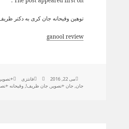
The post appeared first on .
توهین وقیحانه جان کری به دکتر ظریف
ganool review
می 22, 2016
ارسال
نویسنده
فانتزی
دسته‌ها
برچسب‌
+تصویر
جان
,
شده
جان +تصویر
,
جان ظریف!
,
وقیحانه +تصو
در
راهبری