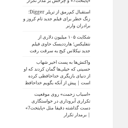
«پایتخت7» و چرخش بر مدار تکرار
:
استقبال کم‌رمق از تریلر Digger؛
زنگ خطر برای فیلم جدید تام کروز و
برادران وارنر
شکایت ۱۰۵ میلیون دلاری از
نتفلیکس؛ هارددیسک حاوی فیلم
جدید نیکلاس کیج به سرقت رفت
واکنش‌ها به پست اخیر شهاب
حسینی که خیلی‌ها گمان کردند که او
از دنیای بازیگری خداحافظی کرده
است | پیش از آنکه بگویم خداحافظ
«اسباب زحمت» روی موقعیت
تکراری آبروداری در خواستگاری
دست گذاشته دقیقا مثل «پایتخت7»
| برمدار تکرار