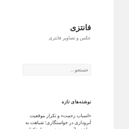
فانتزی
عکس و تصاویر فانتزی
ج
س
ت
ج
و
نوشته‌های تازه
ب
ر
«اسباب زحمت» و تکرار موقعیت
ا
آبروداری در خواستگاری؛ شباهت به
ی