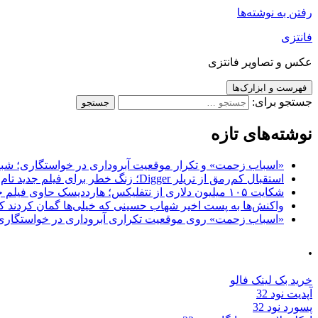
رفتن به نوشته‌ها
فانتزی
عکس و تصاویر فانتزی
فهرست و ابزارک‌ها
جستجو برای:
نوشته‌های تازه
«اسباب زحمت» و تکرار موقعیت آبروداری در خواستگاری؛ شباهت به «پایتخت7» و 
استقبال کم‌رمق از تریلر Digger؛ زنگ خطر برای فیلم جدید تام کروز و برادران وارنر
شکایت ۱۰۵ میلیون دلاری از نتفلیکس؛ هارددیسک حاوی فیلم جدید نیکلاس کیج به سرقت رفت
واکنش‌ها به پست اخیر شهاب حسینی که خیلی‌ها گمان کردند که
«اسباب زحمت» روی موقعیت تکراری آبروداری در خواستگاری دست گذاشته 
.
خرید بک لینک فالو
آپدیت نود 32
پسورد نود 32