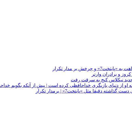
چرخش بر مدار تکرار
 او از دنیای بازیگری خداحافظی کرده است | پیش از آنکه بگویم خداح
دقیقا مثل «پایتخت7» | برمدار تکرار