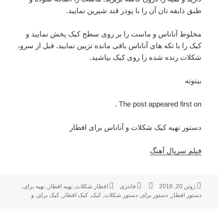
طبق ذایقه تان آن را با پودر قند شیرین نمایید.
مخلوط آناناس و ماست را بر روی سطح کیک پخش نمایید و
کیک را با تکه های آناناس باقی مانده تزیین نمایید. قبل از سرو،
شکلات رنده شده را روی کیک بپاشید.
بیتوته
The post appeared first on .
دستور تهیه کیک شکلات و آناناس برای افطار
فیلم سریال آهنگ
ژوئن 20, 2016
ارسال
نویسنده
فانتزی
دسته‌ها
برچسب‌ها
افطار شکلات
,
تهیه افطار
,
تهیه برای
,
شده
دستور افطار
,
دستور برای
,
دستور شکلات
,
کیک
,
کیک افطار
,
کیک برای
,
و
در
راهبری