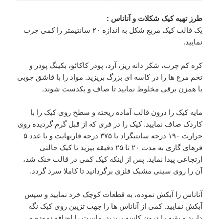
طرز تهیه کیک شکلات و آناناس :
یک قالب کیک مربع شکل به اندازه ۲۰ سانتیمتر را کمی چرب
نمایید.
کره کم چرب، شکر دانه ریز، آرد، پودر کاکائو، بکینگ پودر و
تخم مرغ ها را در کاسه ای بزرگ بریزید. مواد را با قاشق چوبی
یا همزن برقی مخلوط نمایید تا صاف و یکدست شوند.
مایه کیک را درون قالب آماده ریخته و سطح روی کیک را با
کاردک صاف نمایید. کیک را در فری که از قبل گرم گردیده روی
حرارت ۱۹۰ درجه سانتیگراد یا ۳۷۵ درجه فارنهایت و یا عدد ۵
فرهای گازی به مدت ۲۰ تا ۲۵ دقیقه بپزید تا کیک حالتی
ارتجاعی پیدا نماید. پس از اینکه کیک کمی در قالب خنک شد،
آن را روی سینی مشبک فلزی برگردانید تا کاملا سرد گردد.
آناناس را آبکش نموده، به قطعات کوچک خرد نمایید و سپس
آبکش نمایید. کمی از آناناس ها را جهت تزیین روی کیک نگه
دارید و بقیه را درون کاسه بریزید. ماست را اضافه نموده و