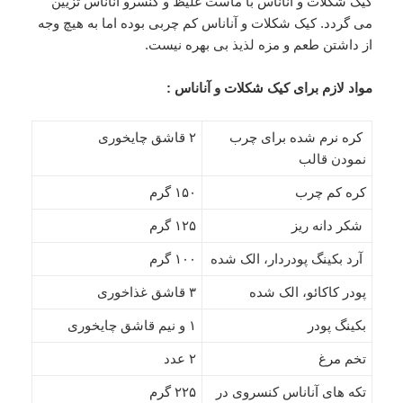
کیک شکلات و آناناس با ماست غلیظ و کنسرو آناناس تزیین
می گردد. کیک شکلات و آناناس کم چربی بوده اما به هیچ وجه
از داشتن طعم و مزه لذیذ بی بهره نیست.
مواد لازم برای کیک شکلات و آناناس :
کره نرم شده برای چرب
۲ قاشق چایخوری
نمودن قالب
کره کم چرب
۱۵۰ گرم
شکر دانه ریز
۱۲۵ گرم
آرد بکینگ پودردار، الک شده
۱۰۰ گرم
پودر کاکائو، الک شده
۳ قاشق غذاخوری
بکینگ پودر
۱ و نیم قاشق چایخوری
تخم مرغ
۲ عدد
تکه های آناناس کنسروی در
۲۲۵ گرم