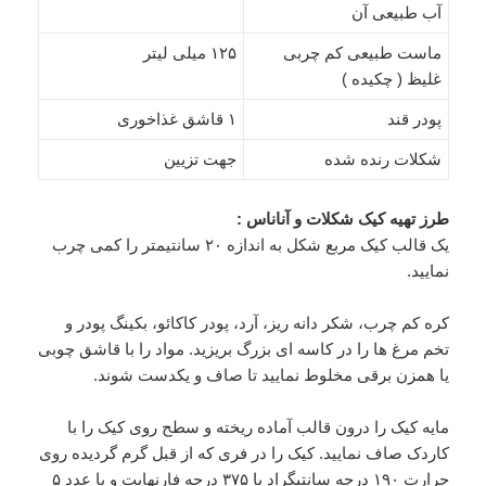
آب طبیعی آن
ماست طبیعی کم چربی
۱۲۵ میلی لیتر
غلیظ ( چکیده )
پودر قند
۱ قاشق غذاخوری
شکلات رنده شده
جهت تزیین
طرز تهیه کیک شکلات و آناناس :
یک قالب کیک مربع شکل به اندازه ۲۰ سانتیمتر را کمی چرب
نمایید.
کره کم چرب، شکر دانه ریز، آرد، پودر کاکائو، بکینگ پودر و
تخم مرغ ها را در کاسه ای بزرگ بریزید. مواد را با قاشق چوبی
یا همزن برقی مخلوط نمایید تا صاف و یکدست شوند.
مایه کیک را درون قالب آماده ریخته و سطح روی کیک را با
کاردک صاف نمایید. کیک را در فری که از قبل گرم گردیده روی
حرارت ۱۹۰ درجه سانتیگراد یا ۳۷۵ درجه فارنهایت و یا عدد ۵