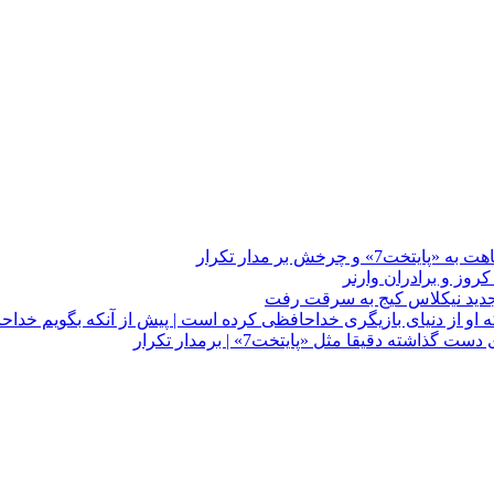
چرخش بر مدار تکرار
 او از دنیای بازیگری خداحافظی کرده است | پیش از آنکه بگویم خداح
دقیقا مثل «پایتخت7» | برمدار تکرار