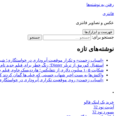
رفتن به نوشته‌ها
فانتزی
عکس و تصاویر فانتزی
فهرست و ابزارک‌ها
جستجو برای:
نوشته‌های تازه
«اسباب زحمت» و تکرار موقعیت آبروداری در خواستگاری؛ شباهت به «پایتخت7» و 
استقبال کم‌رمق از تریلر Digger؛ زنگ خطر برای فیلم جدید تام کروز و برادران وارنر
شکایت ۱۰۵ میلیون دلاری از نتفلیکس؛ هارددیسک حاوی فیلم جدید نیکلاس کیج به سرقت رفت
واکنش‌ها به پست اخیر شهاب حسینی که خیلی‌ها گمان کردند که
«اسباب زحمت» روی موقعیت تکراری آبروداری در خواستگاری دست گذاشته 
.
خرید بک لینک فالو
آپدیت نود 32
پسورد نود 32