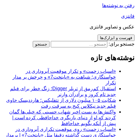
رفتن به نوشته‌ها
فانتزی
عکس و تصاویر فانتزی
فهرست و ابزارک‌ها
جستجو برای:
نوشته‌های تازه
«اسباب زحمت» و تکرار موقعیت آبروداری در
خواستگاری؛ شباهت به «پایتخت7» و چرخش بر مدار
تکرار
استقبال کم‌رمق از تریلر Digger؛ زنگ خطر برای فیلم
جدید تام کروز و برادران وارنر
شکایت ۱۰۵ میلیون دلاری از نتفلیکس؛ هارددیسک حاوی
فیلم جدید نیکلاس کیج به سرقت رفت
واکنش‌ها به پست اخیر شهاب حسینی که خیلی‌ها گمان
کردند که او از دنیای بازیگری خداحافظی کرده است |
پیش از آنکه بگویم خداحافظ
«اسباب زحمت» روی موقعیت تکراری آبروداری در
خواستگاری دست گذاشته دقیقا مثل «پایتخت7» | برمدار