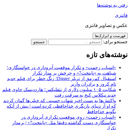
رفتن به نوشته‌ها
فانتزی
عکس و تصاویر فانتزی
فهرست و ابزارک‌ها
جستجو برای:
نوشته‌های تازه
«اسباب زحمت» و تکرار موقعیت آبروداری در خواستگاری؛
شباهت به «پایتخت7» و چرخش بر مدار تکرار
استقبال کم‌رمق از تریلر Digger؛ زنگ خطر برای فیلم جدید
تام کروز و برادران وارنر
شکایت ۱۰۵ میلیون دلاری از نتفلیکس؛ هارددیسک حاوی فیلم
جدید نیکلاس کیج به سرقت رفت
واکنش‌ها به پست اخیر شهاب حسینی که خیلی‌ها گمان کردند
که او از دنیای بازیگری خداحافظی کرده است | پیش از آنکه
بگویم خداحافظ
«اسباب زحمت» روی موقعیت تکراری آبروداری در
خواستگاری دست گذاشته دقیقا مثل «پایتخت7» | برمدار
تکرار